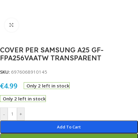
Click to enlarge
COVER PER SAMSUNG A25 GF-
FPA256VAATW TRANSPARENT
SKU:
6976068910145
€
4.99
Only 2 left in stock
Only 2 left in stock
Alternative:
-
+
Add To Cart