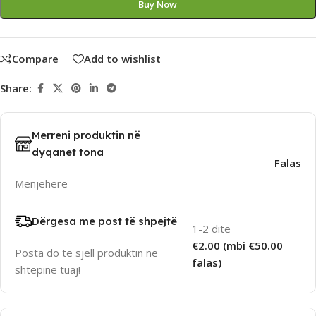
Buy Now
Compare
Add to wishlist
Share:
Merreni produktin në
dyqanet tona
Falas
Menjëherë
Dërgesa me post të shpejtë
1-2 ditë
€2.00 (mbi €50.00
Posta do të sjell produktin në
falas)
shtëpinë tuaj!