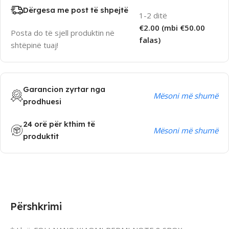
Dërgesa me post të shpejtë
1-2 ditë
€2.00 (mbi €50.00
Posta do të sjell produktin në
falas)
shtëpinë tuaj!
Garancion zyrtar nga
Mësoni më shumë
prodhuesi
24 orë për kthim të
Mësoni më shumë
produktit
Përshkrimi