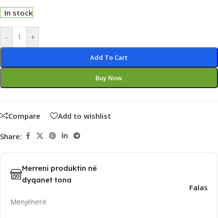
In stock
Alternative:
-
+
Add To Cart
Buy Now
Compare
Add to wishlist
Share:
Merreni produktin në
dyqanet tona
Falas
Menjëherë