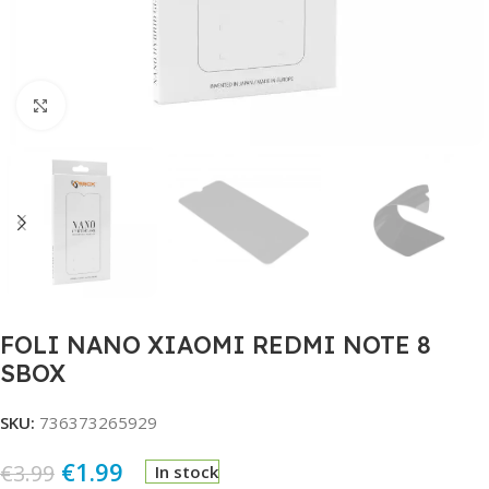
Click to enlarge
FOLI NANO XIAOMI REDMI NOTE 8
SBOX
SKU:
736373265929
€
1.99
€
3.99
In stock