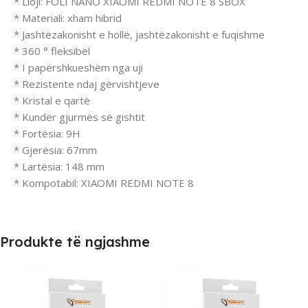
* Lloji: FOLI NANO XIAOMI REDMI NOTE 8 SBOX
* Materiali: xham hibrid
* Jashtëzakonisht e hollë, jashtëzakonisht e fuqishme
* 360 ° fleksibël
* I papërshkueshëm nga uji
* Rezistente ndaj gërvishtjeve
* Kristal e qartë
* Kundër gjurmës së gishtit
* Fortësia: 9H
* Gjerësia: 67mm
* Lartësia: 148 mm
* Kompotabil: XIAOMI REDMI NOTE 8
Produkte të ngjashme