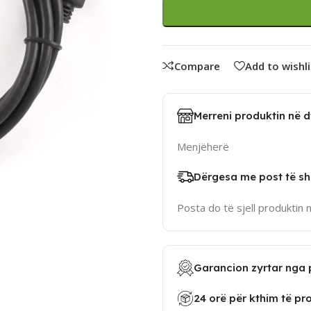
Compare
Add to wishli
Merreni produktin në 
Menjëherë
Dërgesa me post të sh
Posta do të sjell produktin 
Garancion zyrtar nga 
24 orë për kthim të pr