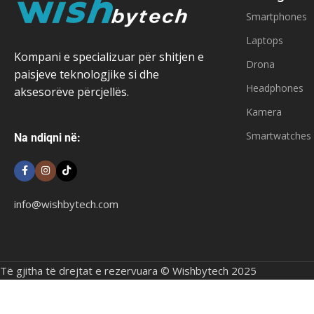
Smartphones
Laptops
Kompani e specializuar për shitjen e
Drona
paisjeve teknologjike si dhe
Headphones
aksesorëve përcjellës.
Kamera
Smartwatches
Na ndiqni në:
info@wishbytech.com
Të gjitha të drejtat e rezervuara © Wishbytech 2025