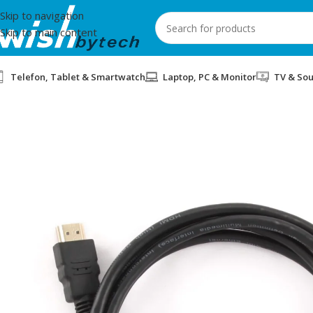
Skip to navigation
Skip to main content
Telefon, Tablet & Smartwatch
Laptop, PC & Monitor
TV & So
Home
/
Sbox
/
KABLLO HDMI SBOX 1.4 10m BLACK