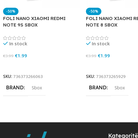
-50%
-50%
FOLI NANO XIAOMI REDMI
FOLI NANO XIAOMI R
NOTE 9S SBOX
NOTE 8 SBOX
In stock
In stock
€
1.99
€
1.99
€
3.99
€
3.99
Add To Cart
Add To Cart
SKU:
736373266063
SKU:
736373265929
BRAND
BRAND
Sbox
Sbox
Kategoritë