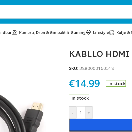
undbar
Kamera, Dron & Gimbal
Gaming
Lifestyle
Kufje & 
KABLLO HDMI 
SKU:
3880000160518
€
14.99
In stock
In stock
Alternative:
-
+