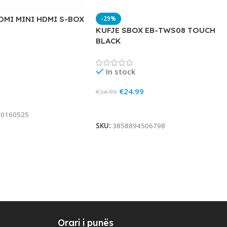
DMI MINI HDMI S-BOX
-29%
KUFJE SBOX EB-TWS08 TOUCH
BLACK
In stock
€
24.99
€
34.99
rt
Add To Cart
00160525
SKU:
3858894506798
Orari i punës