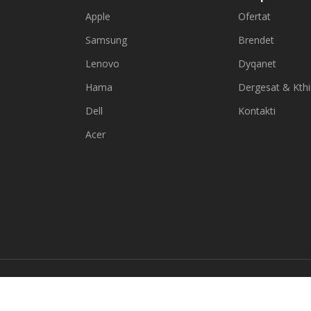
Apple
Ofertat
Samsung
Brendet
Lenovo
Dyqanet
Hama
Dergesat & Kth
Dell
Kontakti
Acer