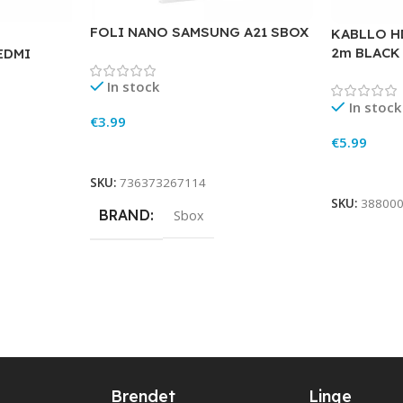
FOLI NANO SAMSUNG A21 SBOX
KABLLO H
2m BLACK
EDMI
In stock
In stock
€
3.99
€
5.99
Add To Cart
Add To Ca
SKU:
736373267114
SKU:
38800
BRAND
Sbox
Brendet
Linqe