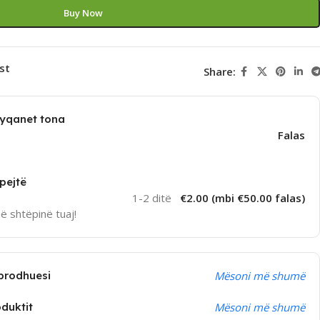
Buy Now
st
Share:
dyqanet tona
Falas
pejtë
1-2 ditë
€2.00 (mbi €50.00 falas)
në shtëpinë tuaj!
prodhuesi
Mësoni më shumë
oduktit
Mësoni më shumë