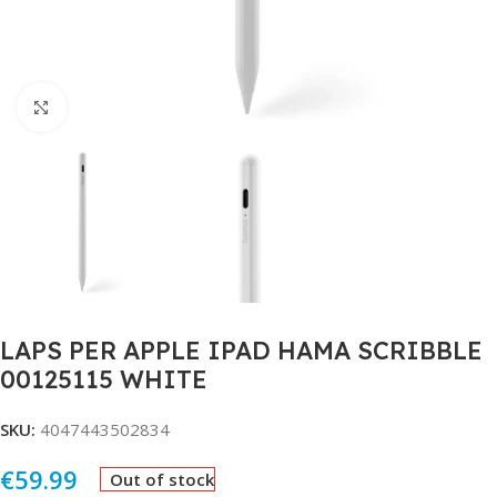
Click to enlarge
LAPS PER APPLE IPAD HAMA SCRIBBLE
00125115 WHITE
SKU:
4047443502834
€
59.99
Out of stock