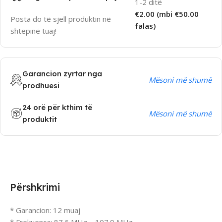
1-2 ditë
€2.00 (mbi €50.00
Posta do të sjell produktin në
falas)
shtëpinë tuaj!
Garancion zyrtar nga
Mësoni më shumë
prodhuesi
24 orë për kthim të
Mësoni më shumë
produktit
Përshkrimi
* Garancion: 12 muaj