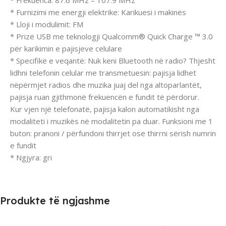
* Frekuenca: 87.6 MHz – 107.9 MHz
* Furnizimi me energji elektrike: Karikuesi i makinës
* Lloji i modulimit: FM
* Prizë USB me teknologji Qualcomm® Quick Charge ™ 3.0
për karikimin e pajisjeve celulare
* Specifikë e veqantë: Nuk keni Bluetooth në radio? Thjesht
lidhni telefonin celular me transmetuesin: pajisja lidhet
nëpërmjet radios dhe muzika juaj del nga altoparlantët,
pajisja ruan gjithmonë frekuencën e fundit të përdorur.
Kur vjen një telefonatë, pajisja kalon automatikisht nga
modaliteti i muzikës në modalitetin pa duar. Funksioni me 1
buton: pranoni / përfundoni thirrjet ose thirrni sërish numrin
e fundit
* Ngjyra: gri
Produkte të ngjashme