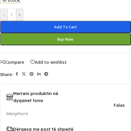
In stock
Alternative:
-
+
Add To Cart
Buy Now
Compare
Add to wishlist
Share:
Merreni produktin në
dyqanet tona
Falas
Menjëherë
Dërgesa me post të shpejtë