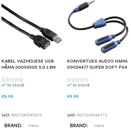
KABEL VAZHDUESE USB
KONVERTUES AUDIO HAMA
HAMA 00054505 3.0 1.8M
00054477 SUPER SOFT PS4
In stock
In stock
€
9.99
€
9.99
Add To Cart
Add To Cart
SKU:
4007249545053
SKU:
4007249544773
BRAND
BRAND
Hama
Hama