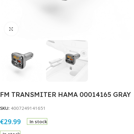
Click to enlarge
FM TRANSMITER HAMA 00014165 GRAY
SKU:
4007249141651
€
29.99
In stock