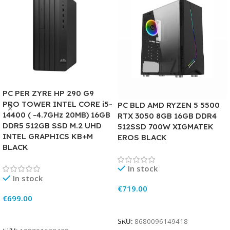
PC PER ZYRE HP 290 G9
PRO TOWER INTEL CORE i5-
PC BLD AMD RYZEN 5 5500
14400 ( -4.7GHz 20MB) 16GB
RTX 3050 8GB 16GB DDR4
DDR5 512GB SSD M.2 UHD
512SSD 700W XIGMATEK
INTEL GRAPHICS KB+M
EROS BLACK
BLACK
In stock
In stock
€
719.00
€
699.00
Add To Cart
Add To Cart
SKU:
8680096149418