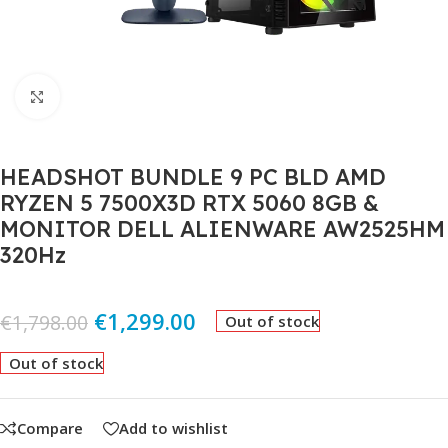
Click to enlarge
HEADSHOT BUNDLE 9 PC BLD AMD
RYZEN 5 7500X3D RTX 5060 8GB &
MONITOR DELL ALIENWARE AW2525HM
320Hz
€
1,299.00
€
1,798.00
Out of stock
Out of stock
Compare
Add to wishlist