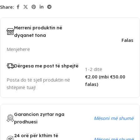
Share:
Merreni produktin në
dyqanet tona
Falas
Menjëherë
Dërgesa me post të shpejtë
1-2 ditë
€2.00 (mbi €50.00
Posta do të sjell produktin në
falas)
shtëpinë tuaj!
Garancion zyrtar nga
Mësoni më shumë
prodhuesi
24 orë për kthim të
Mësoni më shumë