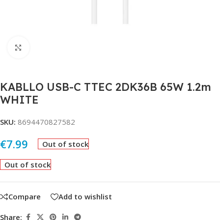
Click to enlarge
KABLLO USB-C TTEC 2DK36B 65W 1.2m
WHITE
SKU:
8694470827582
€
7.99
Out of stock
Out of stock
Compare
Add to wishlist
Share: