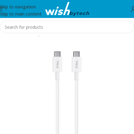
Skip to navigation
Skip to main content
Home
/
Aksesorë për telefon, tablet dhe smartwatch
/
TTEC