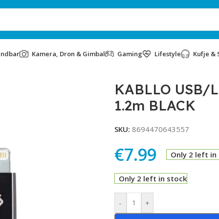
undbar
Kamera, Dron & Gimbal
Gaming
Lifestyle
Kufje & 
LLO USB/LIGHTNING TTEC 2DK16S 2.0 1.2m BLACK
KABLLO USB/L
1.2m BLACK
SKU:
8694470643557
€
7.99
Only 2 left in
Only 2 left in stock
Alternative:
-
+