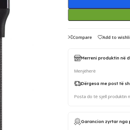
Compare
Add to wishli
Merreni produktin në 
Menjëherë
Dërgesa me post të sh
Posta do të sjell produktin 
Garancion zyrtar nga 