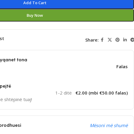
Add To Cart
Buy Now
st
Share:
dyqanet tona
Falas
pejtë
1-2 ditë
€2.00 (mbi €50.00 falas)
në shtëpinë tuaj!
prodhuesi
Mësoni më shumë