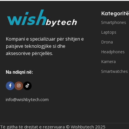
Kategoritë
Smartphones
Laptops
Kompani e specializuar për shitjen e
Drona
paisjeve teknologjike si dhe
Headphones
aksesorëve përcjellës.
Kamera
Smartwatches
Na ndiqni në:
info@wishbytech.com
Të gjitha të drejtat e rezervuara © Wishbytech 2025