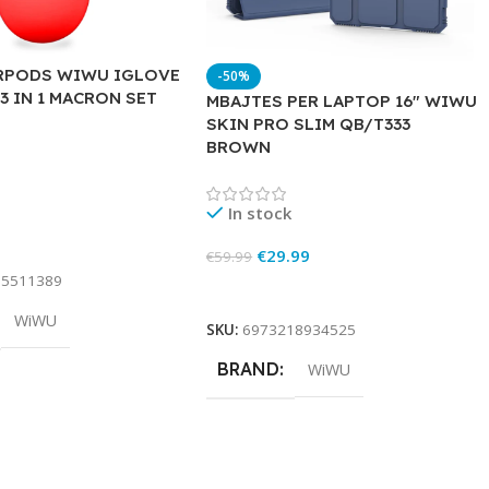
RPODS WIWU IGLOVE
-50%
3 IN 1 MACRON SET
MBAJTES PER LAPTOP 16″ WIWU
SKIN PRO SLIM QB/T333
BROWN
In stock
rt
€
29.99
€
59.99
15511389
Add To Cart
WiWU
SKU:
6973218934525
BRAND
WiWU