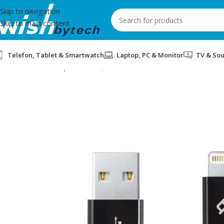
Skip to navigation
Skip to main content
Telefon, Tablet & Smartwatch
Laptop, PC & Monitor
TV & So
Home
/
Aksesorë për telefon, tablet dhe smartwatch
/
TTEC
/
KAB