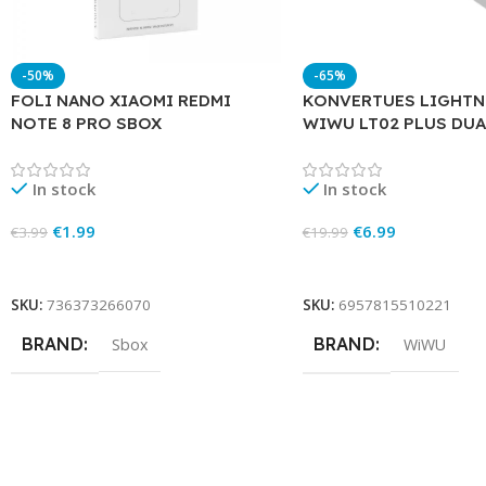
-50%
-65%
FOLI NANO XIAOMI REDMI
KONVERTUES LIGHTN
NOTE 8 PRO SBOX
WIWU LT02 PLUS DUA
In stock
In stock
€
1.99
€
6.99
€
3.99
€
19.99
Add To Cart
Add To Cart
SKU:
736373266070
SKU:
6957815510221
BRAND
BRAND
Sbox
WiWU