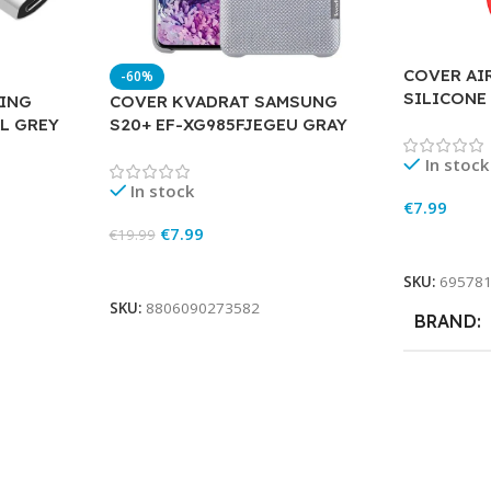
COVER AI
-60%
SILICONE 
ING
COVER KVADRAT SAMSUNG
L GREY
S20+ EF-XG985FJEGEU GRAY
In stock
In stock
€
7.99
€
7.99
€
19.99
Add To Ca
Add To Cart
SKU:
69578
SKU:
8806090273582
BRAND