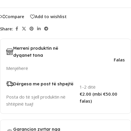
Compare
Add to wishlist
Share:
Merreni produktin në
dyqanet tona
Falas
Menjëherë
Dërgesa me post të shpejtë
1-2 ditë
€2.00 (mbi €50.00
Posta do të sjell produktin në
falas)
shtëpinë tuaj!
Garancion zyrtar nga