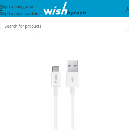
Skip to navigation
Skip to main content
Home
/
Aksesorë për telefon, tablet dhe smartwatch
/
TTEC