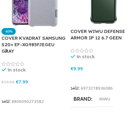
COVER WIWU DEFENSE
-60%
ARMOR IP 12 6.7 GEEN
COVER KVADRAT SAMSUNG
S20+ EF-XG985FJEGEU
GRAY
In stock
€
9.99
In stock
Add To Cart
€
7.99
€
19.99
SKU:
6973218936086
Add To Cart
BRAND
WiWU
SKU:
8806090273582