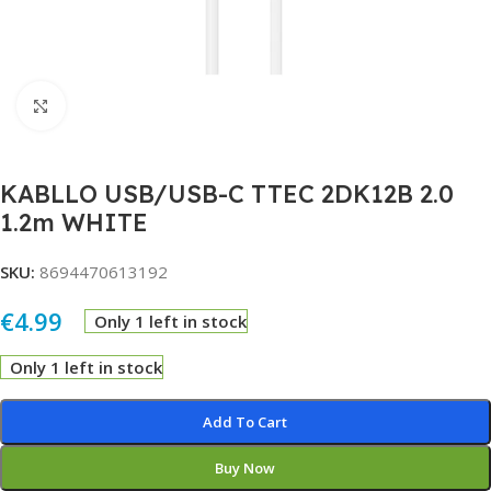
Click to enlarge
KABLLO USB/USB-C TTEC 2DK12B 2.0
1.2m WHITE
SKU:
8694470613192
€
4.99
Only 1 left in stock
Only 1 left in stock
Alternative:
Add To Cart
Buy Now