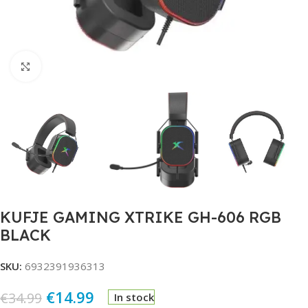
Click to enlarge
KUFJE GAMING XTRIKE GH-606 RGB
BLACK
SKU:
6932391936313
€
14.99
€
34.99
In stock