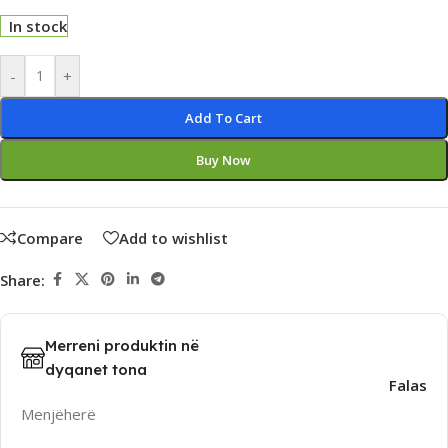
In stock
Alternative:
-
+
Add To Cart
Buy Now
Compare
Add to wishlist
Share:
Merreni produktin në
dyqanet tona
Falas
Menjëherë