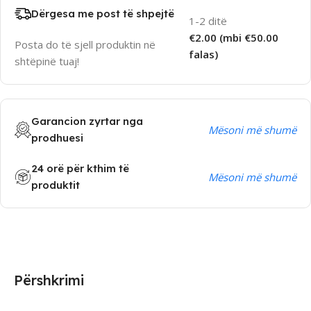
Dërgesa me post të shpejtë
1-2 ditë
€2.00 (mbi €50.00
Posta do të sjell produktin në
falas)
shtëpinë tuaj!
Garancion zyrtar nga
Mësoni më shumë
prodhuesi
24 orë për kthim të
Mësoni më shumë
produktit
Përshkrimi