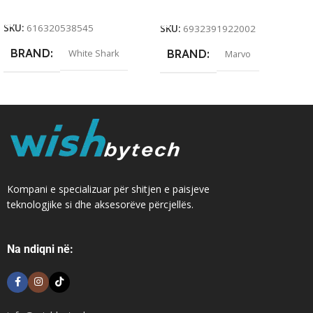
Add To Cart
Add To Cart
SKU:
616320538545
SKU:
6932391922002
BRAND
White Shark
BRAND
Marvo
Kompani e specializuar për shitjen e paisjeve
teknologjike si dhe aksesorëve përcjellës.
Na ndiqni në: