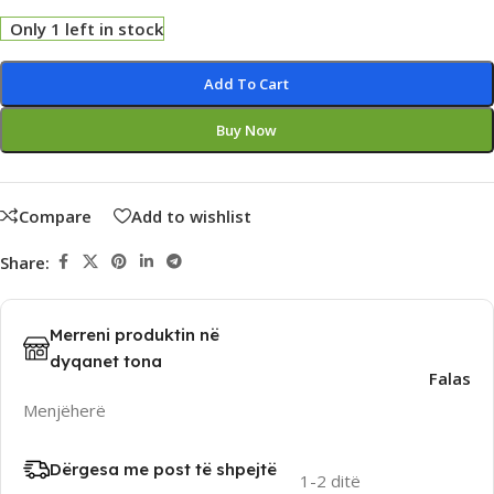
Only 1 left in stock
Alternative:
Add To Cart
Buy Now
Compare
Add to wishlist
Share:
Merreni produktin në
dyqanet tona
Falas
Menjëherë
Dërgesa me post të shpejtë
1-2 ditë