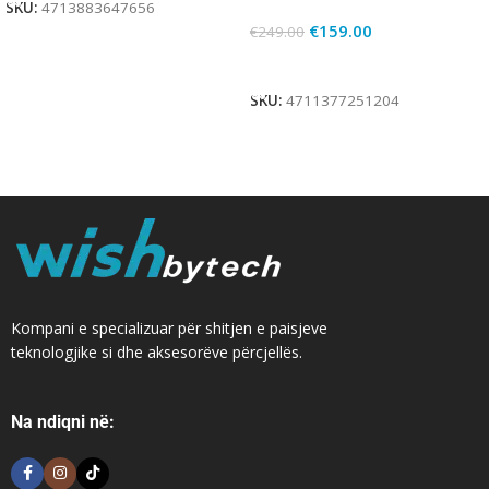
SKU:
4713883647656
€
159.00
€
249.00
Add To Cart
SKU:
4711377251204
Kompani e specializuar për shitjen e paisjeve
teknologjike si dhe aksesorëve përcjellës.
Na ndiqni në: