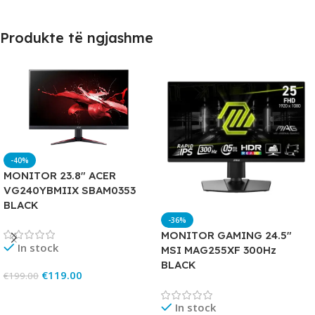
Produkte të ngjashme
-40%
MONITOR 23.8″ ACER
VG240YBMIIX SBAM0353
BLACK
-36%
MONITOR GAMING 24.5″
In stock
MSI MAG255XF 300Hz
BLACK
€
119.00
€
199.00
Add To Cart
In stock