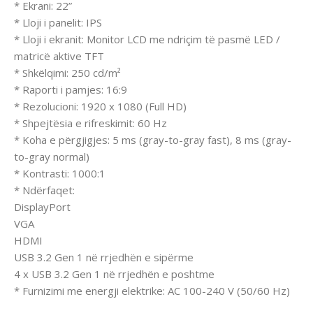
* Ekrani: 22”
* Lloji i panelit: IPS
* Lloji i ekranit: Monitor LCD me ndriçim të pasmë LED /
matricë aktive TFT
* Shkëlqimi: 250 cd/m²
* Raporti i pamjes: 16:9
* Rezolucioni: 1920 x 1080 (Full HD)
* Shpejtësia e rifreskimit: 60 Hz
* Koha e përgjigjes: 5 ms (gray-to-gray fast), 8 ms (gray-
to-gray normal)
* Kontrasti: 1000:1
* Ndërfaqet:
DisplayPort
VGA
HDMI
USB 3.2 Gen 1 në rrjedhën e sipërme
4 x USB 3.2 Gen 1 në rrjedhën e poshtme
* Furnizimi me energji elektrike: AC 100-240 V (50/60 Hz)