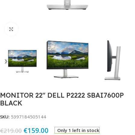
Click to enlarge
MONITOR 22″ DELL P2222 SBAI7600P
BLACK
SKU:
5397184505144
€
159.00
€
219.00
Only 1 left in stock