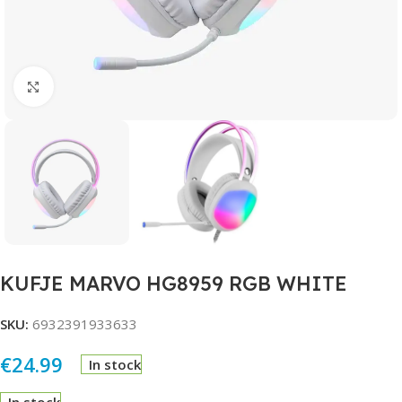
Click to enlarge
KUFJE MARVO HG8959 RGB WHITE
SKU:
6932391933633
€
24.99
In stock