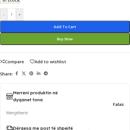
In stock
Alternative:
-
+
Add To Cart
Buy Now
Compare
Add to wishlist
Share:
Merreni produktin në
dyqanet tona
Falas
Menjëherë
Dërgesa me post të shpejtë