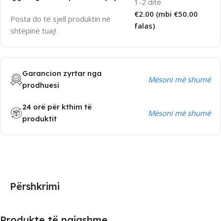
1-2 ditë
€2.00 (mbi €50.00
Posta do të sjell produktin në
falas)
shtëpinë tuaj!
Garancion zyrtar nga
Mësoni më shumë
prodhuesi
24 orë për kthim të
Mësoni më shumë
produktit
Përshkrimi
Produkte të ngjashme