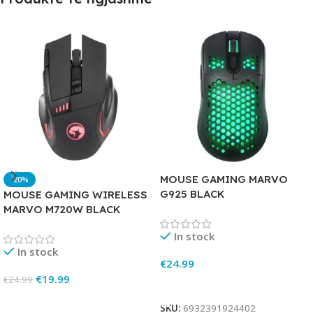
MOUSE GAMING MARVO
-20%
G925 BLACK
MOUSE GAMING WIRELESS
MARVO M720W BLACK
In stock
In stock
€
24.99
€
19.99
€
24.99
Add To Cart
Add To Cart
SKU:
6932391924402