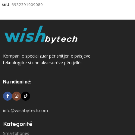
SKU:
6932391909089
Kompani e specializuar për shitjen e paisjeve
teknologjike si dhe aksesorëve përcjellës.
Na ndiqni në:
info@wishbytech.com
Kategoritë
Smartphones