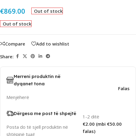
€
869.00
Out of stock
Out of stock
Compare
Add to wishlist
Share:
Merreni produktin në
dyqanet tona
Falas
Menjëherë
Dërgesa me post të shpejtë
1-2 ditë
€2.00 (mbi €50.00
Posta do të sjell produktin në
falas)
shtëpinë tuaj!