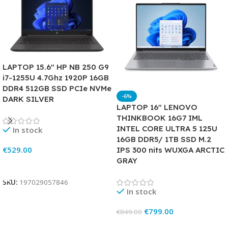
LAPTOP 15.6″ HP NB 250 G9
i7-1255U 4.7Ghz 1920P 16GB
DDR4 512GB SSD PCIe NVMe
-6%
DARK SILVER
LAPTOP 16″ LENOVO
THINKBOOK 16G7 IML
INTEL CORE ULTRA 5 125U
In stock
16GB DDR5/ 1TB SSD M.2
€
529.00
IPS 300 nits WUXGA ARCTIC
GRAY
Add To Cart
SKU:
197029057846
In stock
€
799.00
€
849.00
Add To Cart