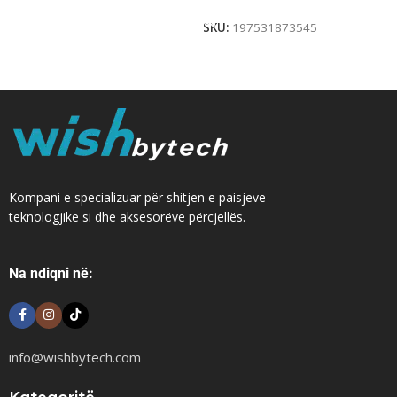
SKU:
197531873545
Kompani e specializuar për shitjen e paisjeve
teknologjike si dhe aksesorëve përcjellës.
Na ndiqni në:
info@wishbytech.com