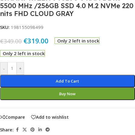
5500 MHz /256GB SSD 4.0 M.2 NVMe 220
nits FHD CLOUD GRAY
SKU:
198155098499
€
319.00
€
349.00
Only 2 left in stock
Only 2 left in stock
Alternative:
-
+
Add To Cart
Buy Now
Compare
Add to wishlist
Share: