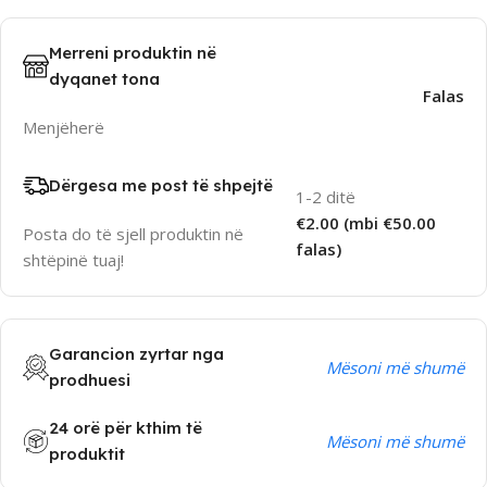
Merreni produktin në
dyqanet tona
Falas
Menjëherë
Dërgesa me post të shpejtë
1-2 ditë
€2.00 (mbi €50.00
Posta do të sjell produktin në
falas)
shtëpinë tuaj!
Garancion zyrtar nga
Mësoni më shumë
prodhuesi
24 orë për kthim të
Mësoni më shumë
produktit