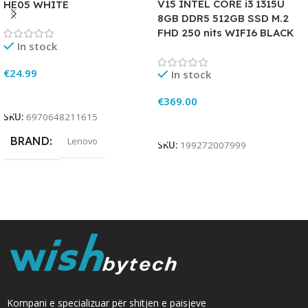
V15 INTEL CORE i3 1315U
HE05 WHITE
8GB DDR5 512GB SSD M.2
FHD 250 nits WIFI6 BLACK
In stock
€
24.99
In stock
Add To Cart
€
369.00
SKU:
6970648211615
Add To Cart
BRAND
Lenovo
SKU:
199272007999
Kompani e specializuar për shitjen e paisjeve