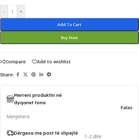
Alternative:
-
+
Add To Cart
Buy Now
Compare
Add to wishlist
Share:
Merreni produktin në
dyqanet tona
Falas
Menjëherë
Dërgesa me post të shpejtë
1-2 ditë