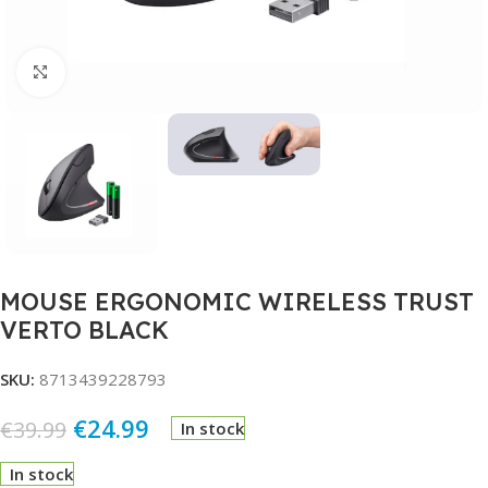
Click to enlarge
MOUSE ERGONOMIC WIRELESS TRUST
VERTO BLACK
SKU:
8713439228793
€
24.99
€
39.99
In stock
In stock