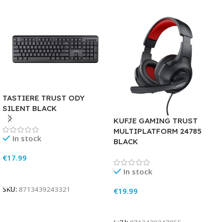
TASTIERE TRUST ODY
SILENT BLACK
KUFJE GAMING TRUST
MULTIPLATFORM 24785
In stock
BLACK
€
17.99
In stock
Add To Cart
SKU:
8713439243321
€
19.99
Add To Cart