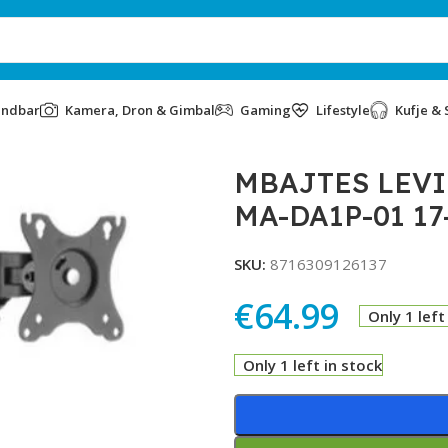
undbar
Kamera, Dron & Gimbal
Gaming
Lifestyle
Kufje & 
DA1P-01 17-35″
MBAJTES LEV
MA-DA1P-01 17
SKU:
8716309126137
€
64.99
Only 1 left
Only 1 left in stock
Alternative: