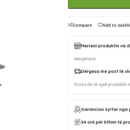
Compare
Add to wishli
Merreni produktin në 
Menjëherë
Dërgesa me post të sh
Posta do të sjell produktin 
Garancion zyrtar nga 
24 orë për kthim të pr