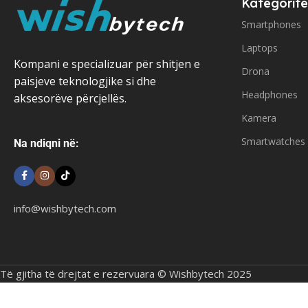
Kategoritë
Smartphones
Laptops
Kompani e specializuar për shitjen e
Drona
paisjeve teknologjike si dhe
Headphones
aksesorëve përcjellës.
Kamera
Smartwatches
Na ndiqni në:
info@wishbytech.com
Të gjitha të drejtat e rezervuara © Wishbytech 2025