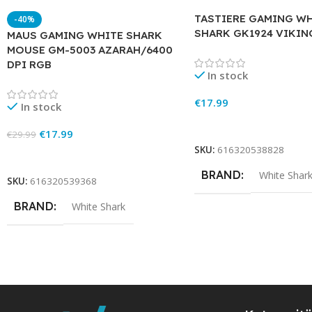
TASTIERE GAMING W
-40%
SHARK GK1924 VIKIN
MAUS GAMING WHITE SHARK
MOUSE GM-5003 AZARAH/6400
DPI RGB
In stock
€
17.99
In stock
Add To Cart
€
17.99
€
29.99
SKU:
616320538828
Add To Cart
BRAND
White Shar
SKU:
616320539368
BRAND
White Shark