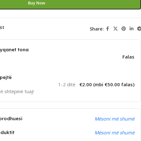
Buy Now
st
Share:
dyqanet tona
Falas
pejtë
1-2 ditë
€2.00 (mbi €50.00 falas)
në shtëpinë tuaj!
prodhuesi
Mësoni më shumë
oduktit
Mësoni më shumë