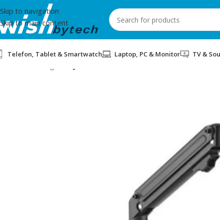
Skip to navigation
Skip to main content
Telefon, Tablet & Smartwatch
Laptop, PC & Monitor
TV & So
Home
/
Gaming
/
MBAJTES LEVIZES PER MONITOR GEMBIRD MA-