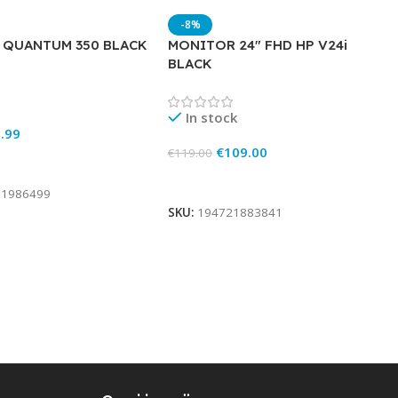
-8%
L QUANTUM 350 BLACK
MONITOR 24″ FHD HP V24i
BLACK
In stock
.99
€
109.00
€
119.00
rt
Add To Cart
81986499
SKU:
194721883841