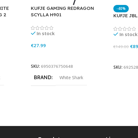
HITE
KUFJE GAMING REDRAGON
-40%
G 2
SCYLLA H901
KUFJE JB
In stock
In stock
€
27.99
€
89
€
149.00
Add To Cart
Add To Ca
SKU:
6950376750648
SKU:
69252
BRAND
k
White Shark