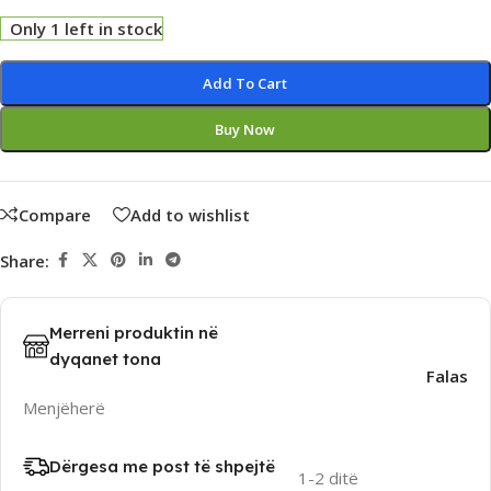
Only 1 left in stock
Alternative:
Add To Cart
Buy Now
Compare
Add to wishlist
Share:
Merreni produktin në
dyqanet tona
Falas
Menjëherë
Dërgesa me post të shpejtë
1-2 ditë