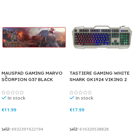
MAUSPAD GAMING MARVO
TASTIERE GAMING WHITE
SCORPION G37 BLACK
SHARK GK1924 VIKING 2
In stock
In stock
€
11.99
€
17.99
Add To Cart
Add To Cart
SKU:
6932391922194
SKU:
616320538828