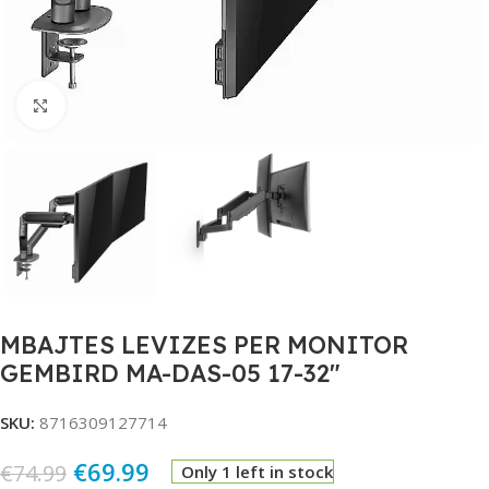
Click to enlarge
MBAJTES LEVIZES PER MONITOR
GEMBIRD MA-DAS-05 17-32″
SKU:
8716309127714
€
69.99
€
74.99
Only 1 left in stock