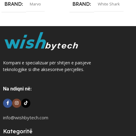
BRAND
BRAND
Marvo
White Shark
Kompani e specializuar për shitjen e paisjeve
teknologjike si dhe aksesorëve përcjellës.
Na ndiqni në:
info@wishbytech.com
Kategoritë