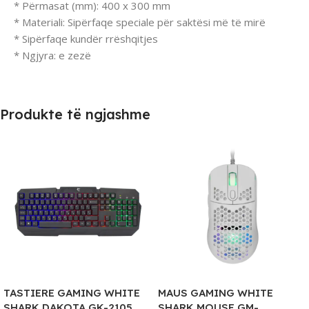
* Përmasat (mm): 400 x 300 mm
* Materiali: Sipërfaqe speciale për saktësi më të mirë
* Sipërfaqe kundër rrëshqitjes
* Ngjyra: e zezë
Produkte të ngjashme
TASTIERE GAMING WHITE
MAUS GAMING WHITE
SHARK DAKOTA GK-2105
SHARK MOUSE GM-