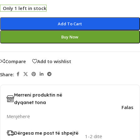
Only 1 left in stock
Alternative:
Add To Cart
Buy Now
Compare
Add to wishlist
Share:
Merreni produktin në
dyqanet tona
Falas
Menjëherë
Dërgesa me post të shpejtë
1-2 ditë