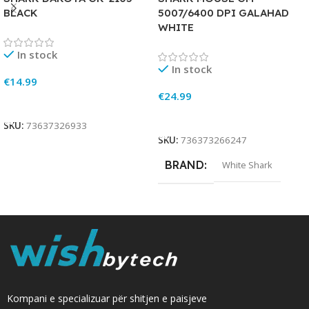
BLACK
5007/6400 DPI GALAHAD
WHITE
In stock
In stock
€
14.99
€
24.99
Add To Cart
Add To Cart
SKU:
73637326933
SKU:
736373266247
BRAND
White Shark
Kompani e specializuar për shitjen e paisjeve