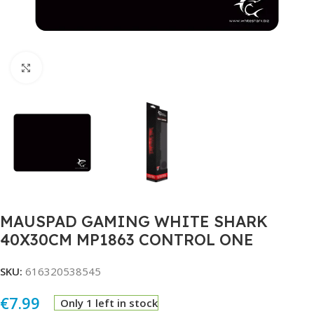
Click to enlarge
MAUSPAD GAMING WHITE SHARK
40X30CM MP1863 CONTROL ONE
SKU:
616320538545
€
7.99
Only 1 left in stock