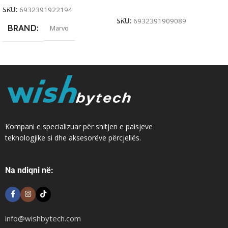
Add To Cart
SKU:
6932391922194
SKU:
6932391909089
BRAND
Marvo
Kompani e specializuar për shitjen e paisjeve
teknologjike si dhe aksesorëve përcjellës.
Na ndiqni në:
info@wishbytech.com