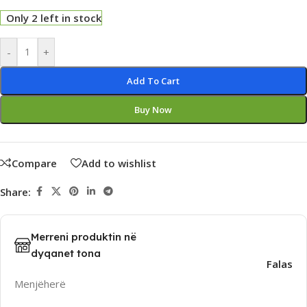
Only 2 left in stock
Alternative:
-
+
Add To Cart
Buy Now
Compare
Add to wishlist
Share:
Merreni produktin në
dyqanet tona
Falas
Menjëherë