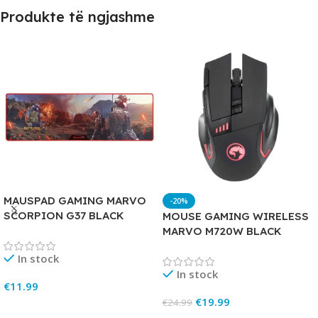
Produkte të ngjashme
MAUSPAD GAMING MARVO
-20%
SCORPION G37 BLACK
MOUSE GAMING WIRELESS
MARVO M720W BLACK
In stock
In stock
€
11.99
€
19.99
€
24.99
Add To Cart