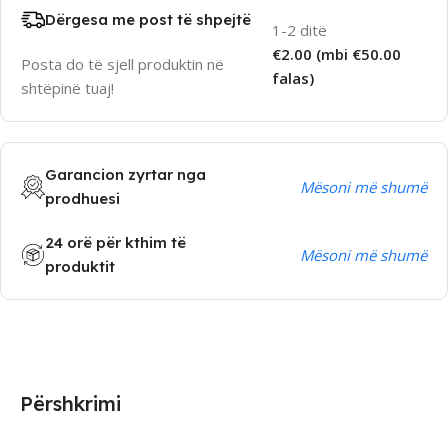
Dërgesa me post të shpejtë
1-2 ditë
€2.00 (mbi €50.00
Posta do të sjell produktin në
falas)
shtëpinë tuaj!
Garancion zyrtar nga
Mësoni më shumë
prodhuesi
24 orë për kthim të
Mësoni më shumë
produktit
Përshkrimi