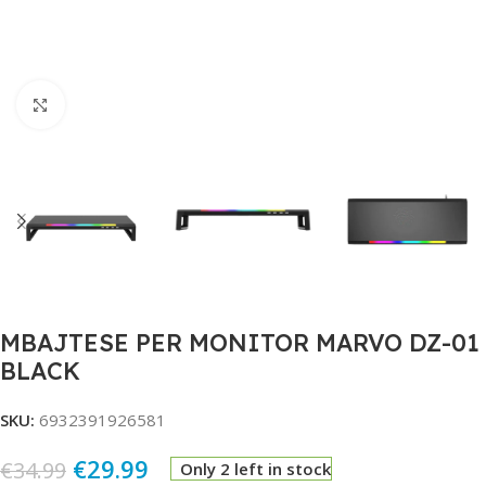
Click to enlarge
MBAJTESE PER MONITOR MARVO DZ-01
BLACK
SKU:
6932391926581
€
29.99
€
34.99
Only 2 left in stock