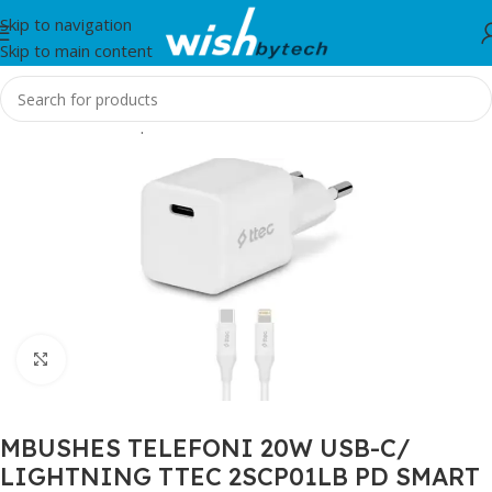
Skip to navigation
Skip to main content
Home
/
Aksesorë për telefon, tablet dhe smartwatch
/
TTEC
Click to enlarge
MBUSHES TELEFONI 20W USB-C/
LIGHTNING TTEC 2SCP01LB PD SMART