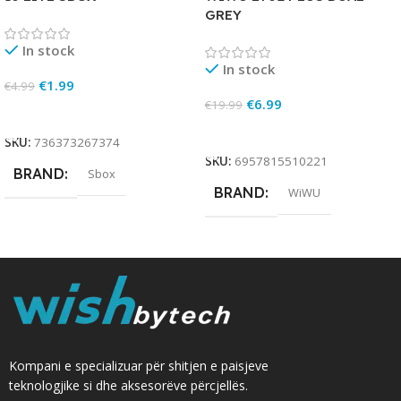
GREY
In stock
In stock
€
1.99
€
4.99
€
6.99
€
19.99
Add To Cart
Add To Cart
SKU:
736373267374
SKU:
6957815510221
BRAND
Sbox
BRAND
WiWU
Kompani e specializuar për shitjen e paisjeve
teknologjike si dhe aksesorëve përcjellës.