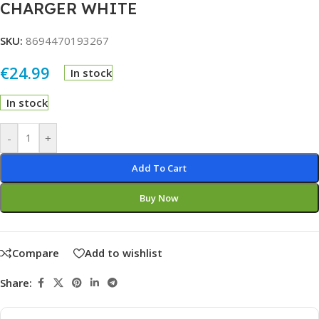
CHARGER WHITE
SKU:
8694470193267
€
24.99
In stock
In stock
Alternative:
-
+
Add To Cart
Buy Now
Compare
Add to wishlist
Share: