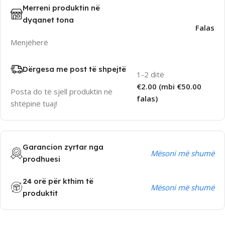
Merreni produktin në
dyqanet tona
Falas
Menjëherë
Dërgesa me post të shpejtë
1-2 ditë
€2.00 (mbi €50.00
Posta do të sjell produktin në
falas)
shtëpinë tuaj!
Garancion zyrtar nga
Mësoni më shumë
prodhuesi
24 orë për kthim të
Mësoni më shumë
produktit