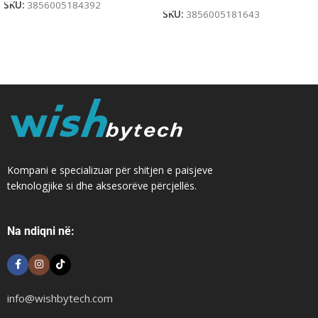
SKU:
3856005184392
SKU:
3856005181643
Kompani e specializuar për shitjen e paisjeve
teknologjike si dhe aksesorëve përcjellës.
Na ndiqni në:
info@wishbytech.com