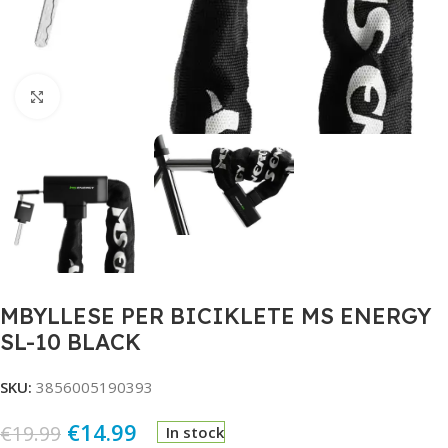
Click to enlarge
MBYLLESE PER BICIKLETE MS ENERGY
SL-10 BLACK
SKU:
3856005190393
€
14.99
€
19.99
In stock