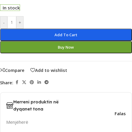
In stock
Alternative:
-
+
Add To Cart
Buy Now
Compare
Add to wishlist
Share:
Merreni produktin në
dyqanet tona
Falas
Menjëherë