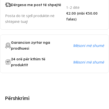
Dërgesa me post të shpejtë
1-2 ditë
€2.00 (mbi €50.00
Posta do të sjell produktin në
falas)
shtëpinë tuaj!
Garancion zyrtar nga
Mësoni më shumë
prodhuesi
24 orë për kthim të
Mësoni më shumë
produktit
Përshkrimi