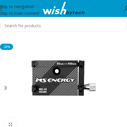
Skip to navigation
Skip to main content
Home
/
MS
-23%
Click to enlarge