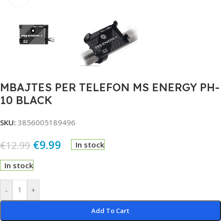
MBAJTES PER TELEFON MS ENERGY PH-
10 BLACK
SKU:
3856005189496
€
9.99
€
12.99
In stock
In stock
Alternative:
-
+
Add To Cart