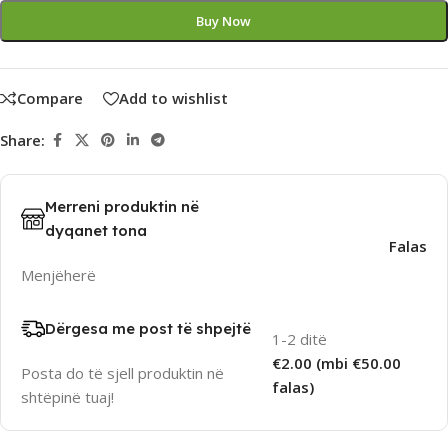
Buy Now
Compare
Add to wishlist
Share:
Merreni produktin në
dyqanet tona
Falas
Menjëherë
Dërgesa me post të shpejtë
1-2 ditë
€2.00 (mbi €50.00
Posta do të sjell produktin në
falas)
shtëpinë tuaj!