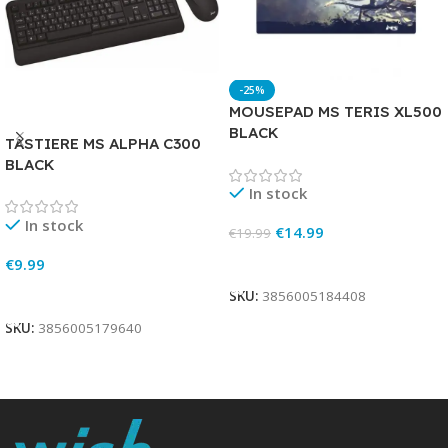
-25%
MOUSEPAD MS TERIS XL500
BLACK
TASTIERE MS ALPHA C300
BLACK
In stock
In stock
€
14.99
€
19.99
Add To Cart
€
9.99
Add To Cart
SKU:
3856005184408
SKU:
3856005179640