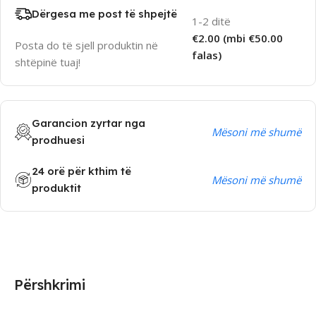
Dërgesa me post të shpejtë
1-2 ditë
€2.00 (mbi €50.00
Posta do të sjell produktin në
falas)
shtëpinë tuaj!
Garancion zyrtar nga
Mësoni më shumë
prodhuesi
24 orë për kthim të
Mësoni më shumë
produktit
Përshkrimi