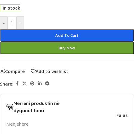
In stock
Alternative:
-
+
Add To Cart
Buy Now
Compare
Add to wishlist
Share:
Merreni produktin në
dyqanet tona
Falas
Menjëherë