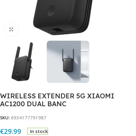
Click to enlarge
WIRELESS EXTENDER 5G XIAOMI
AC1200 DUAL BANC
SKU:
6934177791987
€
29.99
In stock