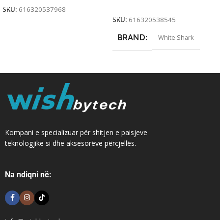
Add To Cart
SKU:
616320537968
SKU:
616320538545
BRAND
White Shark
Kompani e specializuar për shitjen e paisjeve
teknologjike si dhe aksesorëve përcjellës.
Na ndiqni në: