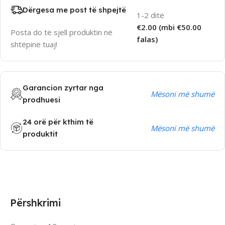
Dërgesa me post të shpejtë
1-2 ditë
€2.00 (mbi €50.00
Posta do të sjell produktin në
falas)
shtëpinë tuaj!
Garancion zyrtar nga
Mësoni më shumë
prodhuesi
24 orë për kthim të
Mësoni më shumë
produktit
Përshkrimi