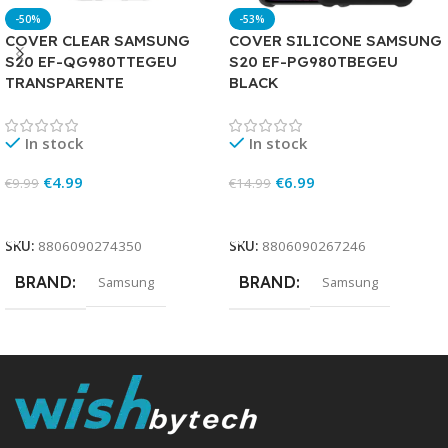
-50%
-53%
COVER CLEAR SAMSUNG
COVER SILICONE SAMSUNG
S20 EF-QG980TTEGEU
S20 EF-PG980TBEGEU
TRANSPARENTE
BLACK
In stock
In stock
€
4.99
€
6.99
€
9.99
€
14.99
Add To Cart
Add To Cart
SKU:
8806090274350
SKU:
8806090267246
BRAND
BRAND
Samsung
Samsung