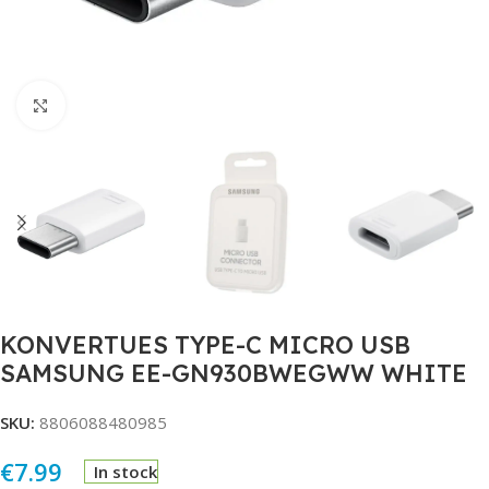
Click to enlarge
KONVERTUES TYPE-C MICRO USB
SAMSUNG EE-GN930BWEGWW WHITE
SKU:
8806088480985
€
7.99
In stock