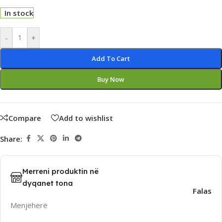
In stock
Alternative:
-
+
Add To Cart
Buy Now
Compare
Add to wishlist
Share:
Merreni produktin në
dyqanet tona
Falas
Menjëherë