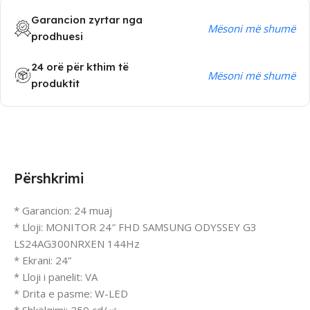
Garancion zyrtar nga
Mësoni më shumë
prodhuesi
24 orë për kthim të
Mësoni më shumë
produktit
Përshkrimi
* Garancion: 24 muaj
* Lloji: MONITOR 24″ FHD SAMSUNG ODYSSEY G3
LS24AG300NRXEN 144Hz
* Ekrani: 24”
* Lloji i panelit: VA
* Drita e pasme: W-LED