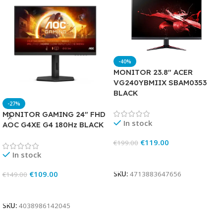
-40%
MONITOR 23.8″ ACER
VG240YBMIIX SBAM0353
BLACK
-27%
MONITOR GAMING 24″ FHD
In stock
AOC G4XE G4 180Hz BLACK
€
119.00
€
199.00
In stock
Add To Cart
€
109.00
SKU:
4713883647656
€
149.00
Add To Cart
SKU:
4038986142045