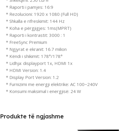
* Shkëlqimi: 250 cd/㎡
* Raporti i pamjes: 16:9
* Rezolucioni: 1920 x 1080 (Full HD)
* Shkalla e rifreskimit: 144 Hz
* Koha e përgjigjes: 1ms(MPRT)
* Raporti i kontrastit: 3000 : 1
* FreeSync Premium
* Ngjyrat e ekranit: 16.7 milion
* Këndi i shikimit: 178°/178°
* Lidhja: displayport 1x, HDMI 1x
* HDMI Version: 1.4
* Display Port Version: 1.2
* Furnizimi me energji elektrike: AC 100~240V
* Konsumi maksimal i energjisë: 24 W
Produkte të ngjashme