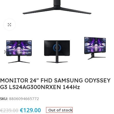
Click to enlarge
MONITOR 24″ FHD SAMSUNG ODYSSEY
G3 LS24AG300NRXEN 144Hz
SKU:
8806094665772
€
129.00
€
239.00
Out of stock