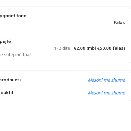
dyqanet tona
Falas
pejtë
1-2 ditë
€2.00 (mbi €50.00 falas)
në shtëpinë tuaj!
prodhuesi
Mësoni më shumë
oduktit
Mësoni më shumë