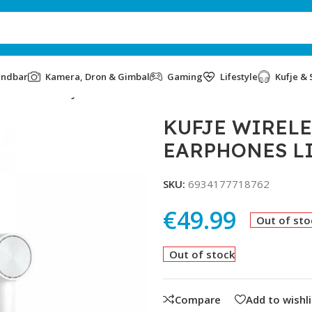
undbar
Kamera, Dron & Gimbal
Gaming
Lifestyle
Kufje & 
ONES LITE TWSEJ03WM WHITE
KUFJE WIRELE
EARPHONES L
SKU:
6934177718762
€
49.99
Out of sto
Out of stock
Compare
Add to wishli