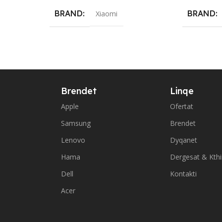
BRAND
BRAND
Xiaomi
Brendet
Linqe
Apple
Ofertat
Samsung
Brendet
Lenovo
Dyqanet
Hama
Dergesat & Kth
Dell
Kontakti
Acer