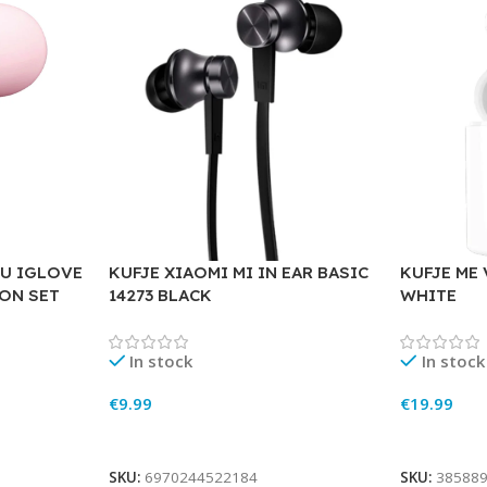
U IGLOVE
KUFJE XIAOMI MI IN EAR BASIC
KUFJE ME
RON SET
14273 BLACK
WHITE
In stock
In stock
€
9.99
€
19.99
Add To Cart
Add To Ca
SKU:
6970244522184
SKU:
38588