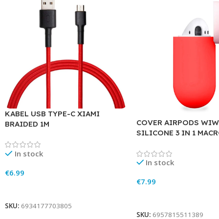
KABEL USB TYPE-C XIAMI
COVER AIRPODS WIW
BRAIDED 1M
SILICONE 3 IN 1 MAC
In stock
In stock
€
6.99
€
7.99
Add To Cart
Add To Cart
SKU:
6934177703805
SKU:
6957815511389