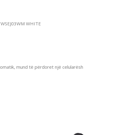
E TWSEJ03WM WHITE
automatik, mund të përdoret një celularësh