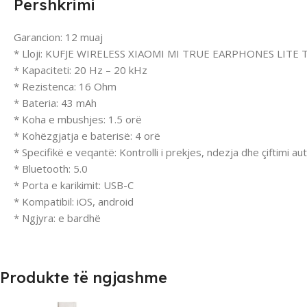
Përshkrimi
Garancion: 12 muaj
* Lloji: KUFJE WIRELESS XIAOMI MI TRUE EARPHONES LIT
* Kapaciteti: 20 Hz – 20 kHz
* Rezistenca: 16 Ohm
* Bateria: 43 mAh
* Koha e mbushjes: 1.5 orë
* Kohëzgjatja e baterisë: 4 orë
* Specifikë e veqantë: Kontrolli i prekjes, ndezja dhe çiftimi 
* Bluetooth: 5.0
* Porta e karikimit: USB-C
* Kompatibil: iOS, android
* Ngjyra: e bardhë
Produkte të ngjashme