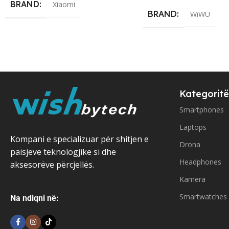
BRAND
Xiaomi
BRAND
WiWU
Kategoritë
Smartphones
Laptops
Kompani e specializuar për shitjen e
Drona
paisjeve teknologjike si dhe
Headphones
aksesorëve përcjellës.
Kamera
Smartwatches
Na ndiqni në: