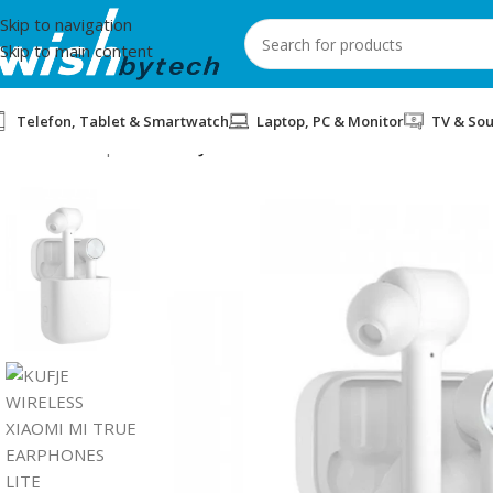
Skip to navigation
Skip to main content
Telefon, Tablet & Smartwatch
Laptop, PC & Monitor
TV & So
Home
/
Headphones
/
KUFJE WIRELESS XIAOMI MI TRUE EARPH