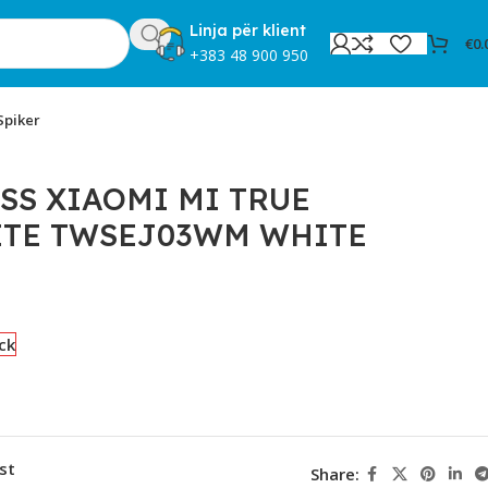
Linja për klient
€
0.
+383 48 900 950
Spiker
SS XIAOMI MI TRUE
ITE TWSEJ03WM WHITE
ck
st
Share: