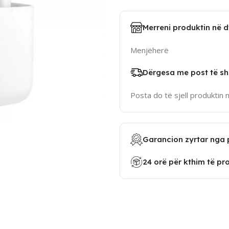
Merreni produktin në 
Menjëherë
Dërgesa me post të sh
Posta do të sjell produktin 
Garancion zyrtar nga 
24 orë për kthim të pr