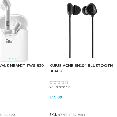
 VALE MEANIT TWS B30
KUFJE ACME BH104 BLUETOOTH
BLACK
In stock
€
19.99
rt
Add To Cart
90342420
SKU:
4770070879443