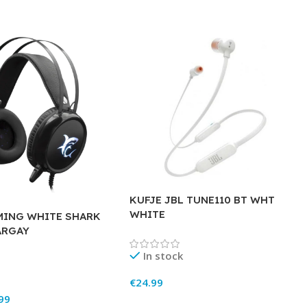
KUFJE JBL TUNE110 BT WHT
WHITE
MING WHITE SHARK
ARGAY
In stock
€
24.99
99
Add To Cart