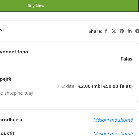
Buy Now
st
Share:
dyqanet tona
Falas
pejtë
1-2 ditë
€2.00 (mbi €50.00 falas)
në shtëpinë tuaj!
prodhuesi
Mësoni më shumë
oduktit
Mësoni më shumë