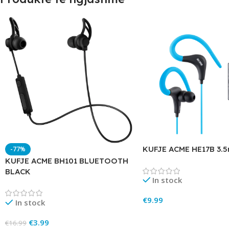
KUFJE ACME HE17B 3.
-77%
KUFJE ACME BH101 BLUETOOTH
BLACK
In stock
€
9.99
In stock
Add To Cart
€
3.99
€
16.99