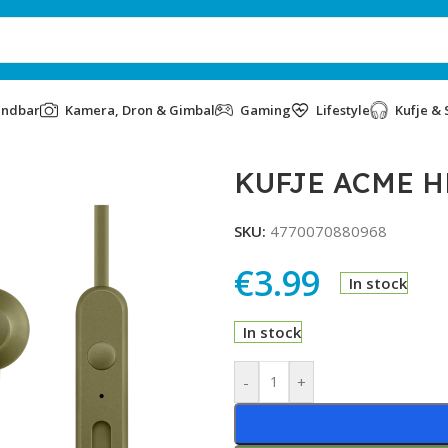
undbar
Kamera, Dron & Gimbal
Gaming
Lifestyle
Kufje & 
KUFJE ACME H
SKU:
4770070880968
€
3.99
In stock
In stock
Alternative:
-
+