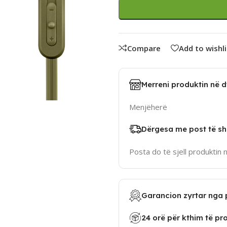
Compare
Add to wishli
Merreni produktin në 
Menjëherë
Dërgesa me post të sh
Posta do të sjell produktin 
Garancion zyrtar nga 
24 orë për kthim të pr