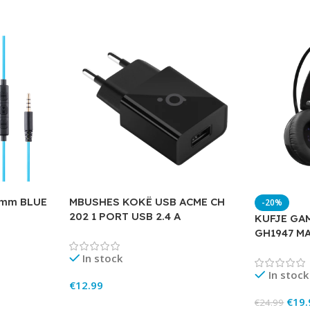
5mm BLUE
MBUSHES KOKË USB ACME CH
-20%
202 1 PORT USB 2.4 A
KUFJE GA
GH1947 M
In stock
In stock
€
12.99
€
19.
€
24.99
Add To Cart