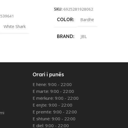
rt
SKU:
6925281928062
0539641
COLOR
Bardhë
White Shark
BRAND
JBL
Orari i punës
E hënë: 9:00 - 22:00
E martë: 9:00 - 22:00
E mërkurë: 9:00 - 22:00
E enjte: 9:00 - 22:00
E premte: 9:00 - 22:00
imi
E shtunë: 9:00 - 22:00
E diel: 9:00 - 22:00