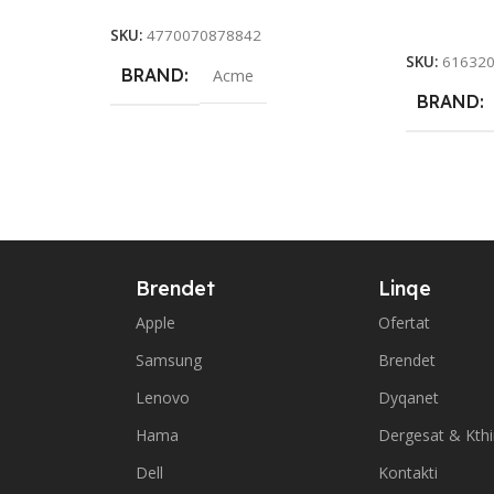
Add To Ca
SKU:
4770070878842
SKU:
61632
BRAND
Acme
BRAND
Brendet
Linqe
Apple
Ofertat
Samsung
Brendet
Lenovo
Dyqanet
Hama
Dergesat & Kth
Dell
Kontakti