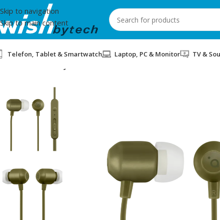
Skip to navigation
Skip to main content
Telefon, Tablet & Smartwatch
Laptop, PC & Monitor
TV & So
Home
/
Acme
/
KUFJE ACME HE21K 3.5mm GREEN