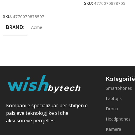
SKU:
4770070878705
Add To Cart
SKU:
4770070878507
BRAND
Acme
Kategoritë
Smartphones
Laptops
Kompani e specializuar për shitjen e
Drona
paisjeve teknologjike si dhe
Headphones
aksesorëve përcjellës.
Kamera