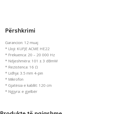
Përshkrimi
Garancion: 12 muaj
* Lloji: KUFJE ACME HE22
* Frekuenca: 20 – 20 000 Hz
* Ndjeshmëra: 101 ± 3 dBmW
* Rezistenca: 16 Ω
* Lidhja: 3.5 mm 4-pin
* Mikrofon
* Gjatësia e kabllit: 120 cm
* Ngjyra: e gjelbër
Produkte të ngjashme