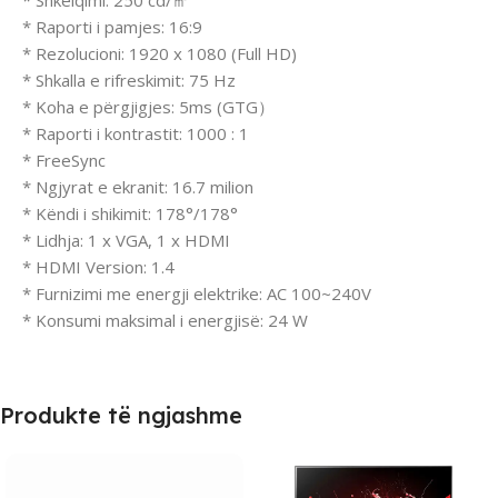
* Shkëlqimi: 250 cd/㎡
* Raporti i pamjes: 16:9
* Rezolucioni: 1920 x 1080 (Full HD)
* Shkalla e rifreskimit: 75 Hz
* Koha e përgjigjes: 5ms (GTG）
* Raporti i kontrastit: 1000 : 1
* FreeSync
* Ngjyrat e ekranit: 16.7 milion
* Këndi i shikimit: 178°/178°
* Lidhja: 1 x VGA, 1 x HDMI
* HDMI Version: 1.4
* Furnizimi me energji elektrike: AC 100~240V
* Konsumi maksimal i energjisë: 24 W
Produkte të ngjashme