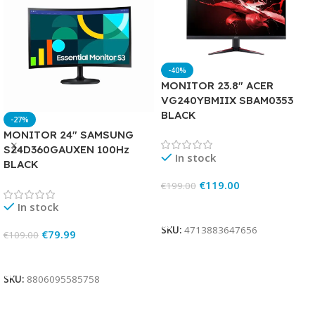
-40%
MONITOR 23.8″ ACER
VG240YBMIIX SBAM0353
BLACK
-27%
MONITOR 24″ SAMSUNG
S24D360GAUXEN 100Hz
In stock
BLACK
€
119.00
€
199.00
Add To Cart
In stock
SKU:
4713883647656
€
79.99
€
109.00
Add To Cart
SKU:
8806095585758