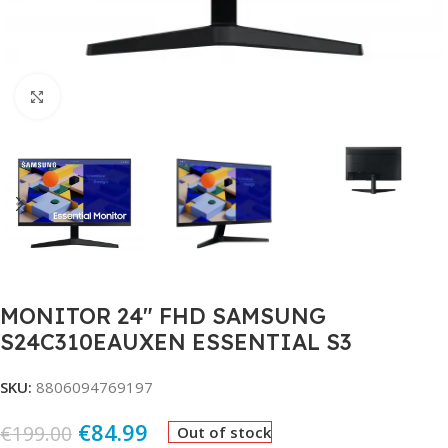
Click to enlarge
MONITOR 24″ FHD SAMSUNG
S24C310EAUXEN ESSENTIAL S3
SKU:
8806094769197
€
84.99
€
199.00
Out of stock