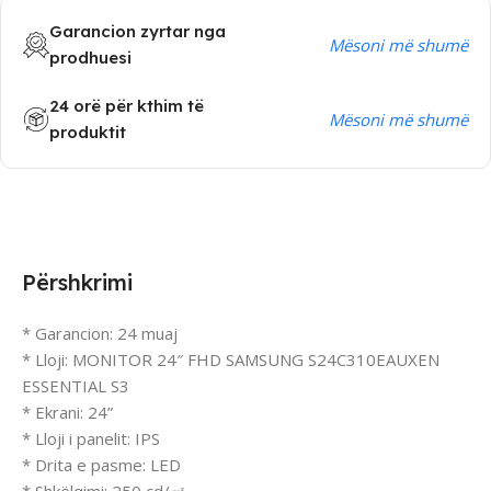
Garancion zyrtar nga
Mësoni më shumë
prodhuesi
24 orë për kthim të
Mësoni më shumë
produktit
Përshkrimi
* Garancion: 24 muaj
* Lloji: MONITOR 24″ FHD SAMSUNG S24C310EAUXEN
ESSENTIAL S3
* Ekrani: 24”
* Lloji i panelit: IPS
* Drita e pasme: LED