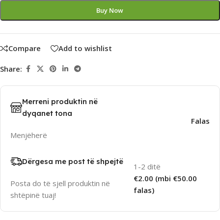
Buy Now
Compare
Add to wishlist
Share:
Merreni produktin në
dyqanet tona
Falas
Menjëherë
Dërgesa me post të shpejtë
1-2 ditë
€2.00 (mbi €50.00
Posta do të sjell produktin në
falas)
shtëpinë tuaj!