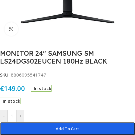
Click to enlarge
MONITOR 24″ SAMSUNG SM
LS24DG302EUCEN 180Hz BLACK
SKU:
8806095541747
€
149.00
In stock
In stock
Alternative:
-
+
Add To Cart