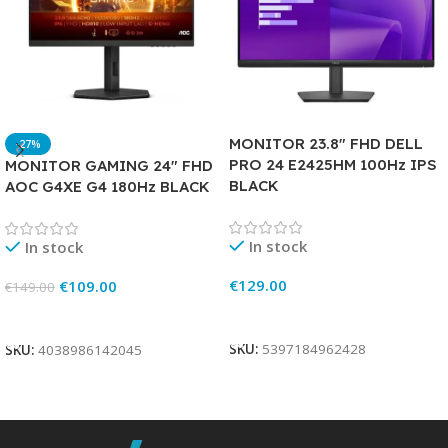
MONITOR 23.8″ FHD DELL
-27%
PRO 24 E2425HM 100Hz IPS
MONITOR GAMING 24″ FHD
BLACK
AOC G4XE G4 180Hz BLACK
In stock
In stock
€
129.00
€
109.00
€
149.00
Add To Cart
Add To Cart
SKU:
5397184962428
SKU:
4038986142045