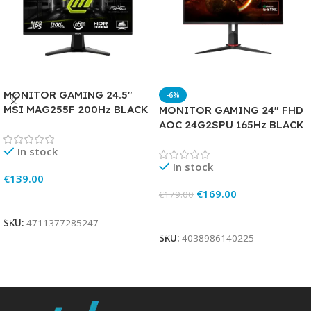
MONITOR GAMING 24.5″
-6%
MSI MAG255F 200Hz BLACK
MONITOR GAMING 24″ FHD
AOC 24G2SPU 165Hz BLACK
In stock
In stock
€
139.00
€
169.00
€
179.00
Add To Cart
Add To Cart
SKU:
4711377285247
SKU:
4038986140225