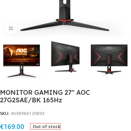
Click to enlarge
MONITOR GAMING 27″ AOC
27G2SAE/BK 165Hz
SKU:
4038986129893
€
169.00
Out of stock