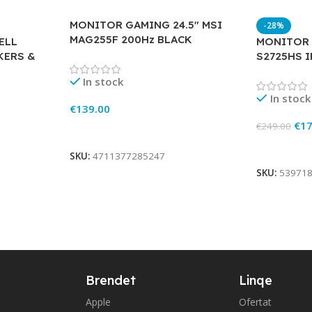
MONITOR GAMING 24.5″ MSI
-28%
MAG255F 200Hz BLACK
ELL
MONITOR 
KERS &
S2725HS I
In stock
In stock
€
139.00
€
17
€
249.00
Add To Cart
Add To Ca
SKU:
4711377285247
SKU:
53971
Brendet
Linqe
Apple
Ofertat