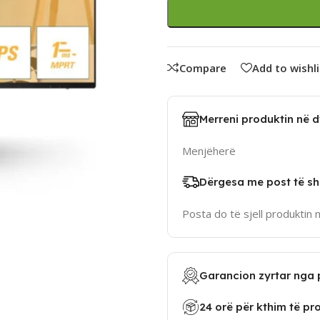
Compare
Add to wishli
Merreni produktin në 
Menjëherë
Dërgesa me post të sh
Posta do të sjell produktin 
Garancion zyrtar nga 
24 orë për kthim të pr