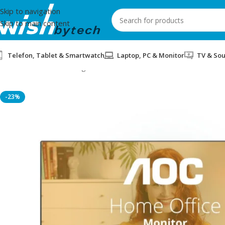
Skip to navigation
Skip to main content
Telefon, Tablet & Smartwatch
Laptop, PC & Monitor
TV & So
Home
/
Monitor
/
Gaming Monitors
/
MONITOR 23.8″ AOC 24B3H
-23%