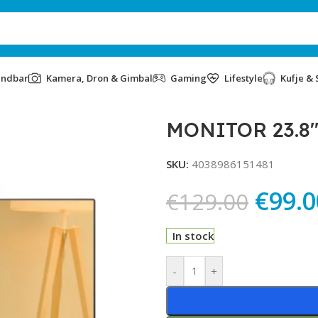
undbar
Kamera, Dron & Gimbal
Gaming
Lifestyle
Kufje & 
A2 BLACK
MONITOR 23.8
SKU:
4038986151481
€
99.0
€
129.00
In stock
Alternative:
-
+