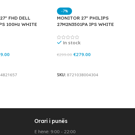
-7%
27″ FHD DELL
MONITOR 27″ PHILIPS
PS 100Hz WHITE
27M2N3501PA IPS WHITE
In stock
9.00
€
279.00
€
299.00
rt
Add To Cart
84821657
SKU:
8721038004304
Orari i punës
E hënë: 9:00 - 22:00