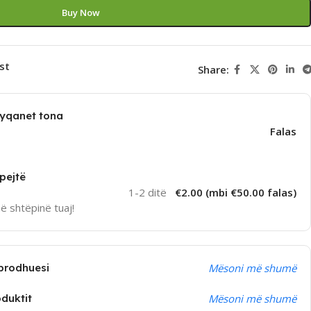
Buy Now
st
Share:
dyqanet tona
Falas
pejtë
1-2 ditë
€2.00 (mbi €50.00 falas)
në shtëpinë tuaj!
prodhuesi
Mësoni më shumë
oduktit
Mësoni më shumë