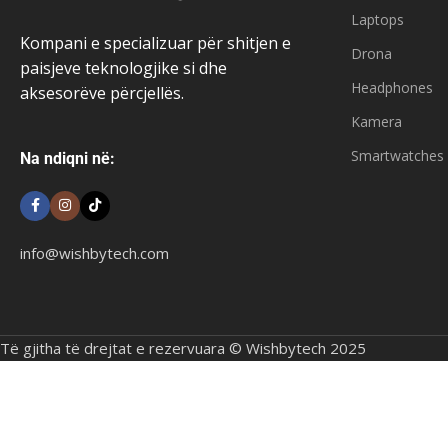
Laptops
Kompani e specializuar për shitjen e
Drona
paisjeve teknologjike si dhe
Headphones
aksesorëve përcjellës.
Kamera
Smartwatches
Na ndiqni në:
info@wishbytech.com
Të gjitha të drejtat e rezervuara © Wishbytech 2025