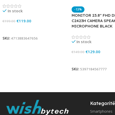
-13%
In stock
MONITOR 23.8″ FHD D
€
119.00
C2423H CAMERA SPEA
€
199.00
MICROPHONE BLACK
Add To Cart
SKU:
4713883647656
In stock
€
129.00
€
149.00
Add To Cart
SKU:
5397184567777
Kategoritë
Smartphones