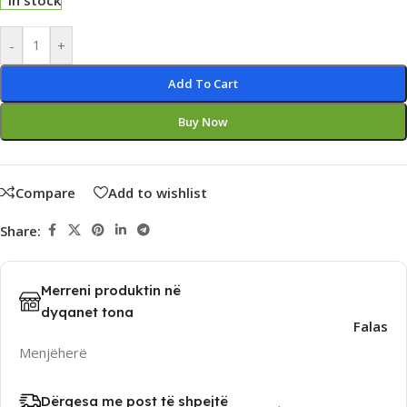
In stock
Alternative:
-
+
Add To Cart
Buy Now
Compare
Add to wishlist
Share:
Merreni produktin në
dyqanet tona
Falas
Menjëherë
Dërgesa me post të shpejtë