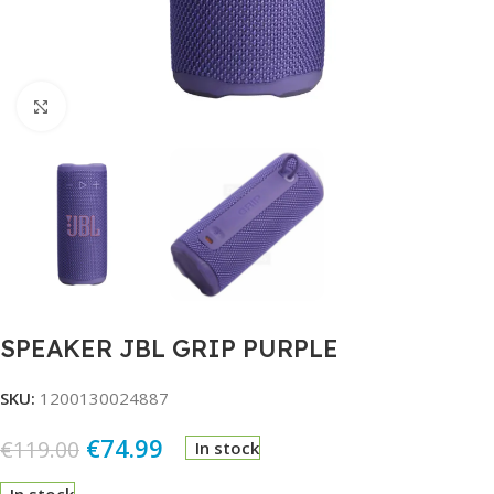
Click to enlarge
SPEAKER JBL GRIP PURPLE
SKU:
1200130024887
€
74.99
€
119.00
In stock