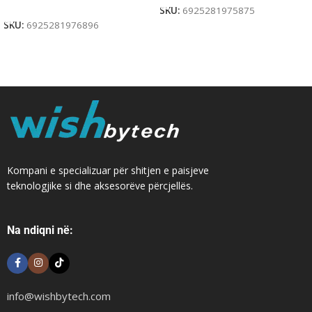
Add To Cart
SKU:
6925281975875
SKU:
6925281976896
Kompani e specializuar për shitjen e paisjeve
teknologjike si dhe aksesorëve përcjellës.
Na ndiqni në:
info@wishbytech.com