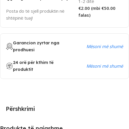
1-2 ditë
€2.00 (mbi €50.00
Posta do të sjell produktin në
falas)
shtëpinë tuaj!
Garancion zyrtar nga
Mësoni më shumë
prodhuesi
24 orë për kthim të
Mësoni më shumë
produktit
Përshkrimi
Produkte të ngjashme