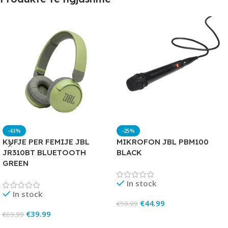
-43%
-25%
KUFJE PER FEMIJE JBL
MIKROFON JBL PBM100
JR310BT BLUETOOTH
BLACK
GREEN
In stock
In stock
€
44.99
€
59.99
€
39.99
€
69.99
Add To Cart