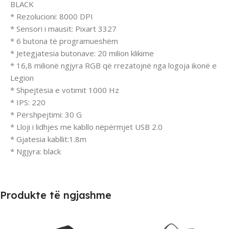
BLACK
* Rezolucioni: 8000 DPI
* Sensori i mausit: Pixart 3327
* 6 butona të programueshëm
* Jetegjatesia butonave: 20 milion klikime
* 16,8 milionë ngjyra RGB që rrezatojnë nga logoja ikonë e
Legion
* Shpejtësia e votimit 1000 Hz
* IPS: 220
* Përshpejtimi: 30 G
* Lloji i lidhjes me kabllo nëpërmjet USB 2.0
* Gjatesia kabllit:1.8m
* Ngjyra: black
Produkte të ngjashme