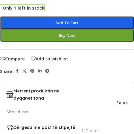
Only 1 left in stock
Alternative:
Add To Cart
Buy Now
Compare
Add to wishlist
Share:
Merreni produktin në
dyqanet tona
Falas
Menjëherë
Dërgesa me post të shpejtë
1-2 ditë