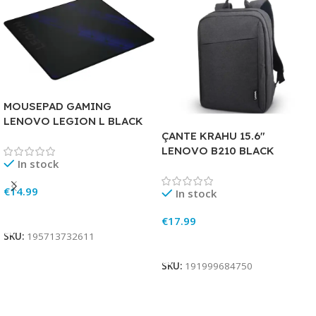
MOUSEPAD GAMING
LENOVO LEGION L BLACK
ÇANTE KRAHU 15.6″
LENOVO B210 BLACK
In stock
€
14.99
In stock
Add To Cart
€
17.99
SKU:
195713732611
Add To Cart
SKU:
191999684750