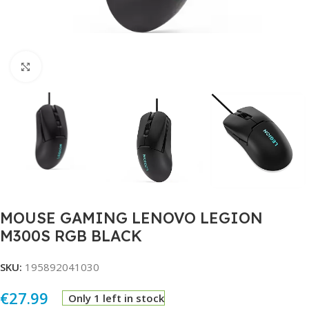
Click to enlarge
MOUSE GAMING LENOVO LEGION
M300S RGB BLACK
SKU:
195892041030
€
27.99
Only 1 left in stock