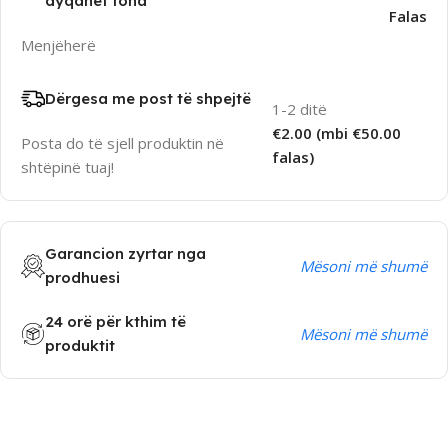
dyqanet tona
Falas
Menjëherë
Dërgesa me post të shpejtë
1-2 ditë
€2.00 (mbi €50.00
Posta do të sjell produktin në
falas)
shtëpinë tuaj!
Garancion zyrtar nga
Mësoni më shumë
prodhuesi
24 orë për kthim të
Mësoni më shumë
produktit