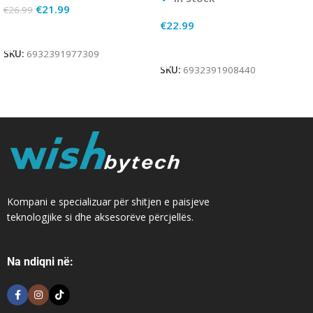
€
21.99
€
26.99
€
22.99
Add To Cart
Add To Cart
SKU:
6932391977309
SKU:
6932391908440
Kompani e specializuar për shitjen e paisjeve
teknologjike si dhe aksesorëve përcjellës.
Na ndiqni në: