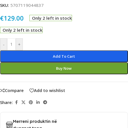
SKU:
5707119044837
€
129.00
Only 2 left in stock
Only 2 left in stock
Alternative:
-
+
Add To Cart
Buy Now
Compare
Add to wishlist
Share:
Merreni produktin në