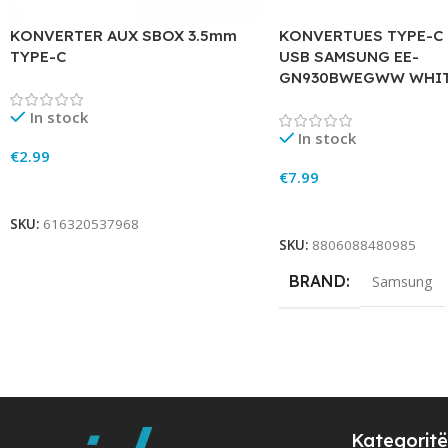
KONVERTER AUX SBOX 3.5mm
KONVERTUES TYPE-C
TYPE-C
USB SAMSUNG EE-
GN930BWEGWW WHI
In stock
In stock
€
2.99
€
7.99
Add To Cart
Add To Cart
SKU:
616320537968
SKU:
8806088480985
BRAND
Samsung
Kategoritë