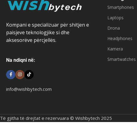
Smartphones
Laptops
Kompani e specializuar për shitjen e
Drona
paisjeve teknologjike si dhe
Headphones
aksesorëve përcjellës.
Kamera
Smartwatches
Na ndiqni në:
info@wishbytech.com
Të gjitha të drejtat e rezervuara © Wishbytech 2025