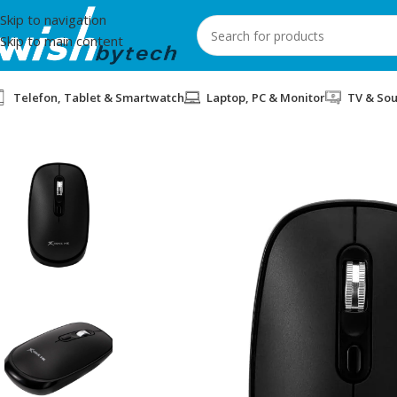
Skip to navigation
Skip to main content
Telefon, Tablet & Smartwatch
Laptop, PC & Monitor
TV & So
Home
/
IT
/
MOUSE WIRELESS ME GM-119 BLACK