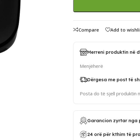
Compare
Add to wishli
Merreni produktin në 
Menjëherë
Dërgesa me post të sh
Posta do të sjell produktin 
Garancion zyrtar nga 
24 orë për kthim të pr