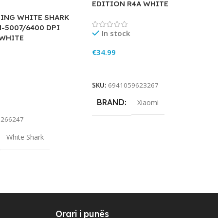
EDITION R4A WHITE
ING WHITE SHARK
-5007/6400 DPI
In stock
WHITE
€
34.99
Add To Cart
SKU:
6941059623267
BRAND
rt
Xiaomi
3266247
White Shark
Orari i punës