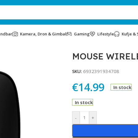
undbar
Kamera, Dron & Gimbal
Gaming
Lifestyle
Kufje & 
MOUSE WIRELE
SKU:
6932391934708
€
14.99
In stock
In stock
Alternative:
-
+