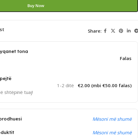
Buy Now
st
Share:
dyqanet tona
Falas
pejtë
1-2 ditë
€2.00 (mbi €50.00 falas)
në shtëpinë tuaj!
prodhuesi
Mësoni më shumë
oduktit
Mësoni më shumë