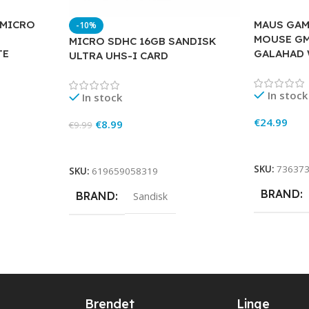
 MICRO
MAUS GAM
-10%
MOUSE GM
MICRO SDHC 16GB SANDISK
TE
GALAHAD 
ULTRA UHS-I CARD
In stock
In stock
€
24.99
€
8.99
€
9.99
Add To Ca
Add To Cart
SKU:
73637
SKU:
619659058319
BRAND
BRAND
Sandisk
Brendet
Linqe