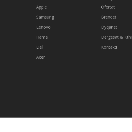
Apple
Ofertat
Samsung
Brendet
Lenovo
Dyqanet
Hama
Dergesat & Kth
Dell
Kontakti
Acer