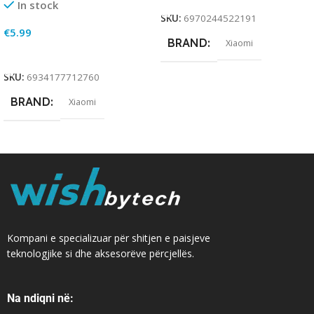
In stock
SKU:
6970244522191
€
5.99
BRAND
Xiaomi
Add To Cart
SKU:
6934177712760
BRAND
Xiaomi
Kompani e specializuar për shitjen e paisjeve
teknologjike si dhe aksesorëve përcjellës.
Na ndiqni në: