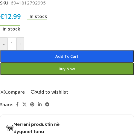
SKU:
6941812792995
€
12.99
In stock
In stock
Alternative:
-
+
Add To Cart
Buy Now
Compare
Add to wishlist
Share:
Merreni produktin në
dyqanet tona