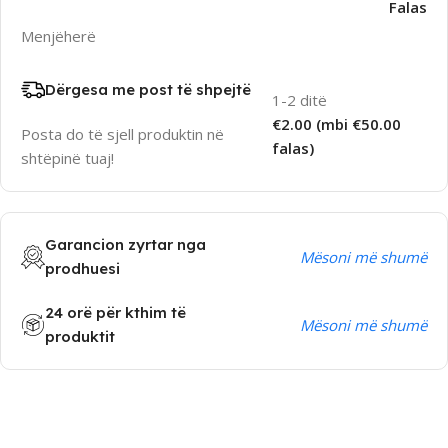
Falas
Menjëherë
Dërgesa me post të shpejtë
1-2 ditë
€2.00 (mbi €50.00
Posta do të sjell produktin në
falas)
shtëpinë tuaj!
Garancion zyrtar nga
Mësoni më shumë
prodhuesi
24 orë për kthim të
Mësoni më shumë
produktit