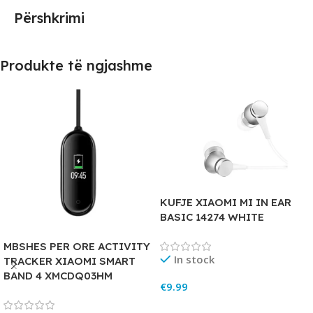
Përshkrimi
Produkte të ngjashme
KUFJE XIAOMI MI IN EAR
BASIC 14274 WHITE
MBSHES PER ORE ACTIVITY
In stock
TRACKER XIAOMI SMART
BAND 4 XMCDQ03HM
€
9.99
Add To Cart