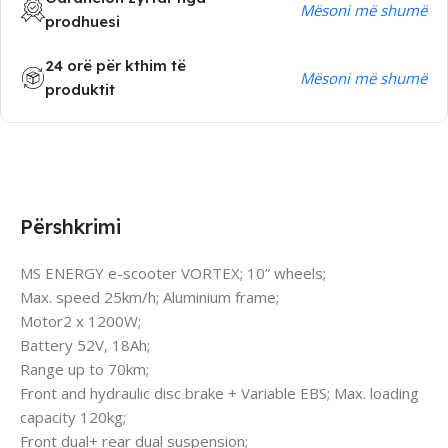
Mësoni më shumë
prodhuesi
24 orë për kthim të
Mësoni më shumë
produktit
Përshkrimi
MS ENERGY e-scooter VORTEX; 10” wheels;
Max. speed 25km/h; Aluminium frame;
Motor2 x 1200W;
Battery 52V, 18Ah;
Range up to 70km;
Front and hydraulic disc brake + Variable EBS; Max. loading
capacity 120kg;
Front dual+ rear dual suspension;