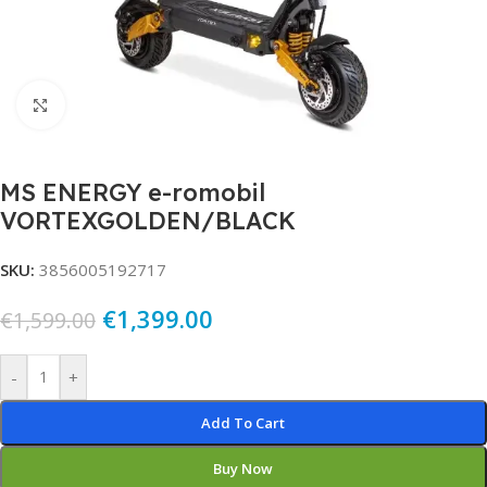
Click to enlarge
MS ENERGY e-romobil
VORTEXGOLDEN/BLACK
SKU:
3856005192717
€
1,399.00
€
1,599.00
Alternative:
-
+
Add To Cart
Buy Now