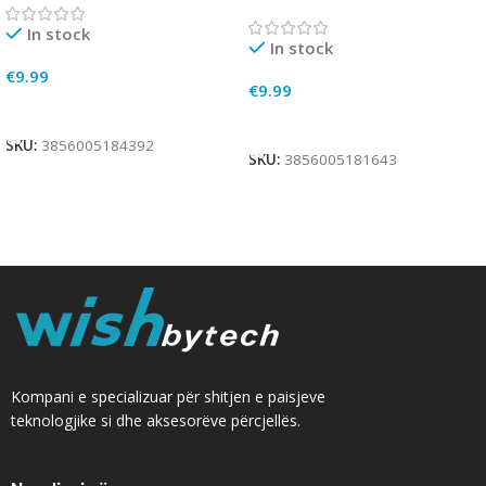
In stock
In stock
€
9.99
€
9.99
Add To Cart
Add To Cart
SKU:
3856005184392
SKU:
3856005181643
Kompani e specializuar për shitjen e paisjeve
teknologjike si dhe aksesorëve përcjellës.