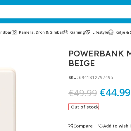
undbar
Kamera, Dron & Gimbal
Gaming
Lifestyle
Kufje & 
GE
POWERBANK M
BEIGE
SKU:
6941812797495
€
44.99
€
49.99
Out of stock
Compare
Add to wishli