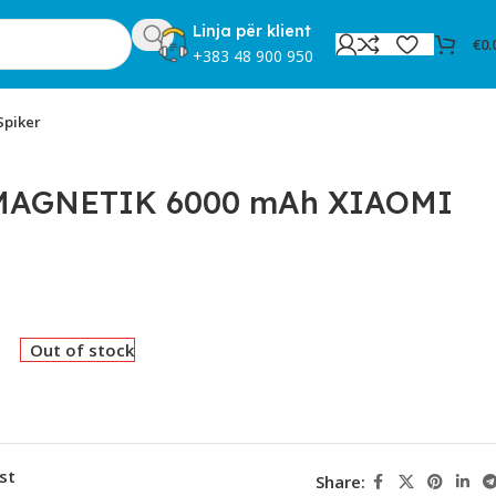
Linja për klient
€
0.
+383 48 900 950
Spiker
AGNETIK 6000 mAh XIAOMI
Out of stock
st
Share: