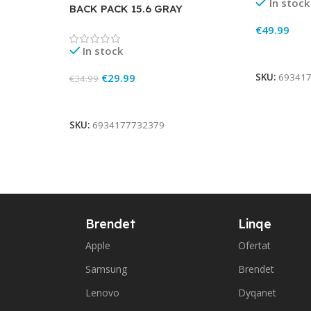
In stock
BACK PACK 15.6 GRAY
€
49.99
In stock
Add To Ca
€
29.99
SKU:
69341
€
34.99
Add To Cart
SKU:
6934177732379
Brendet
Linqe
Apple
Ofertat
Samsung
Brendet
Lenovo
Dyqanet