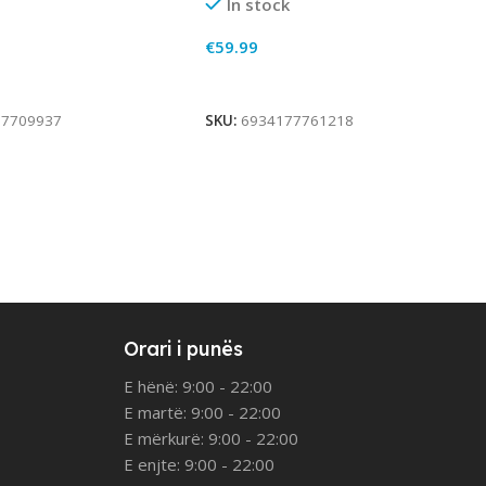
In stock
€
59.99
rt
Add To Cart
77709937
SKU:
6934177761218
Orari i punës
E hënë: 9:00 - 22:00
E martë: 9:00 - 22:00
E mërkurë: 9:00 - 22:00
E enjte: 9:00 - 22:00