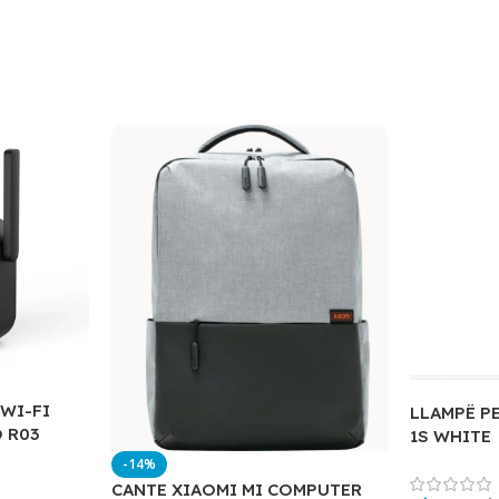
 WI-FI
LLAMPË P
 R03
1S WHITE
-14%
CANTE XIAOMI MI COMPUTER