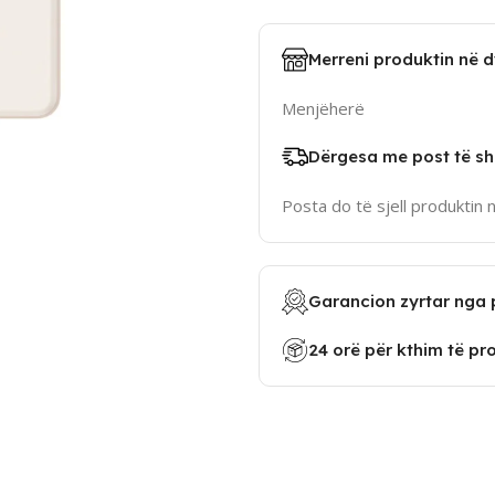
Merreni produktin në 
Menjëherë
Dërgesa me post të sh
Posta do të sjell produktin 
Garancion zyrtar nga 
24 orë për kthim të pr