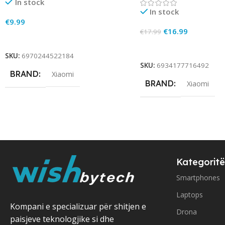
In stock
In stock
€
9.99
€
16.99
€
17.99
Add To Cart
Add To Cart
SKU:
6970244522184
SKU:
6934177716492
BRAND
Xiaomi
BRAND
Xiaomi
Kategoritë
Smartphones
Laptops
Kompani e specializuar për shitjen e
Drona
paisjeve teknologjike si dhe