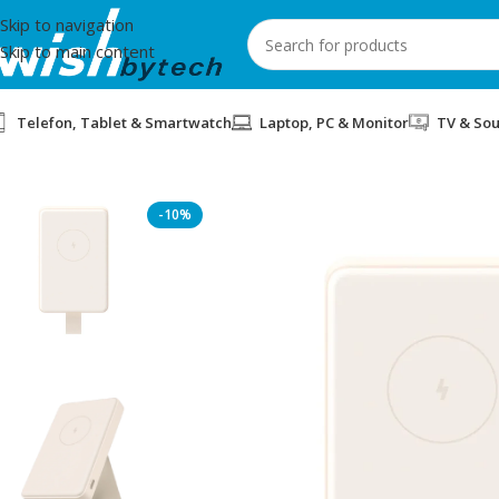
Skip to navigation
Skip to main content
Telefon, Tablet & Smartwatch
Laptop, PC & Monitor
TV & So
Home
/
Xiaomi
/
POWERBANK MAGNETIK 6000 mAh XIAOMI BEI
-10%