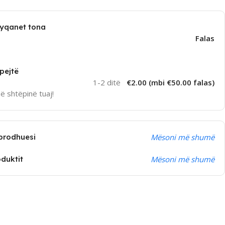
dyqanet tona
Falas
pejtë
1-2 ditë
€2.00 (mbi €50.00 falas)
në shtëpinë tuaj!
prodhuesi
Mësoni më shumë
oduktit
Mësoni më shumë