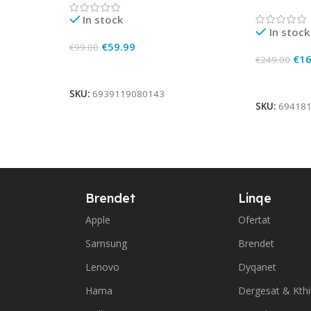
In stock
In stock
€
59.99
€
99.00
€
16
€
249.00
Add To Cart
Add To Ca
SKU:
6939119080143
SKU:
69418
Brendet
Linqe
Apple
Ofertat
Samsung
Brendet
Lenovo
Dyqanet
Hama
Dergesat & Kth