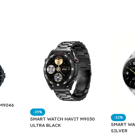
M9046
-39%
-32%
SMART WATCH HAVIT M9030
SMART WA
ULTRA BLACK
SILVER