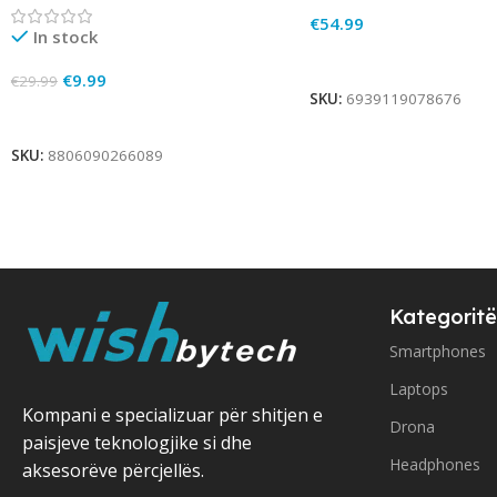
€
54.99
In stock
Add To Cart
€
9.99
€
29.99
SKU:
6939119078676
Add To Cart
SKU:
8806090266089
Kategoritë
Smartphones
Laptops
Kompani e specializuar për shitjen e
Drona
paisjeve teknologjike si dhe
Headphones
aksesorëve përcjellës.