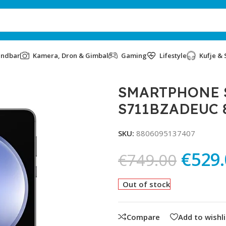
undbar
Kamera, Dron & Gimbal
Gaming
Lifestyle
Kufje & 
G S23FE SM-S711BZADEUC 8/128GB GRAPHITE
SMARTPHONE 
S711BZADEUC 
SKU:
8806095137407
€
529
€
749.00
Out of stock
Compare
Add to wishli