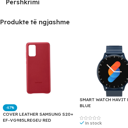
Përshkrimi
Produkte të ngjashme
SMART WATCH HAVIT 
BLUE
-67%
COVER LEATHER SAMSUNG S20+
EF-VG985LREGEU RED
In stock