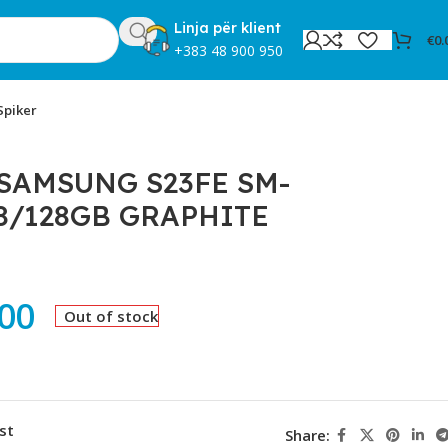
Linja për klient
€
0.
+383 48 900 950
Spiker
SAMSUNG S23FE SM-
8/128GB GRAPHITE
.00
Out of stock
st
Share: