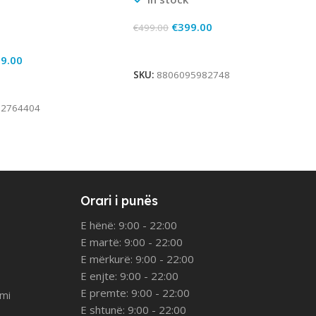
€
399.00
€
499.00
Add To Cart
9.00
SKU:
8806095982748
rt
12764404
Orari i punës
E hënë: 9:00 - 22:00
E martë: 9:00 - 22:00
E mërkurë: 9:00 - 22:00
E enjte: 9:00 - 22:00
E premte: 9:00 - 22:00
imi
E shtunë: 9:00 - 22:00