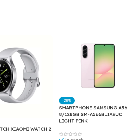
-20%
SMARTPHONE SAMSUNG A56
8/128GB SM-A566BLIAEUC
LIGHT PINK
TCH XIAOMI WATCH 2
In stock