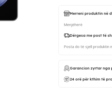
Merreni produktin në 
Menjëherë
Dërgesa me post të sh
Posta do të sjell produktin 
Garancion zyrtar nga 
24 orë për kthim të pr