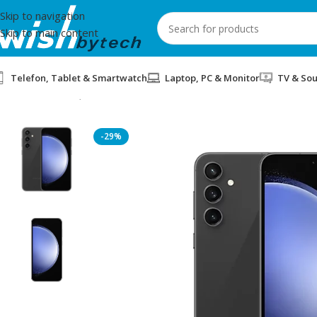
Skip to navigation
Skip to main content
Telefon, Tablet & Smartwatch
Laptop, PC & Monitor
TV & So
Home
/
Telefon, Tablet dhe Smartwatch
/
SMARTPHONE SAMSUN
-29%