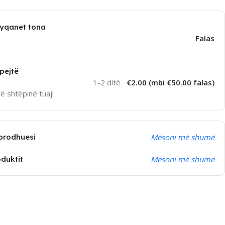
dyqanet tona
Falas
pejtë
1-2 ditë
€2.00 (mbi €50.00 falas)
në shtëpinë tuaj!
prodhuesi
Mësoni më shumë
oduktit
Mësoni më shumë