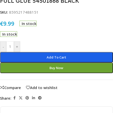
FULL GLUE 54501868 BLACK
SKU:
8595217488151
€
9.99
In stock
In stock
Alternative:
-
+
Add To Cart
Buy Now
Compare
Add to wishlist
Share: