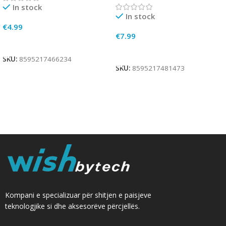
In stock
In stock
€
4.99
€
7.99
Add To Cart
Add To Cart
SKU:
8595217466234
SKU:
8595217481473
Kompani e specializuar për shitjen e paisjeve
teknologjike si dhe aksesorëve përcjellës.