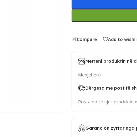
Compare
Add to wishli
Merreni produktin në 
Menjëherë
Dërgesa me post të sh
Posta do të sjell produktin 
Garancion zyrtar nga 