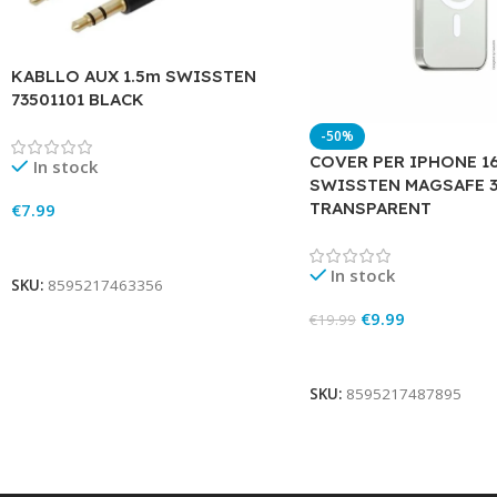
KABLLO AUX 1.5m SWISSTEN
73501101 BLACK
-50%
COVER PER IPHONE 1
In stock
SWISSTEN MAGSAFE 3
TRANSPARENT
€
7.99
Add To Cart
In stock
SKU:
8595217463356
€
9.99
€
19.99
Add To Cart
SKU:
8595217487895