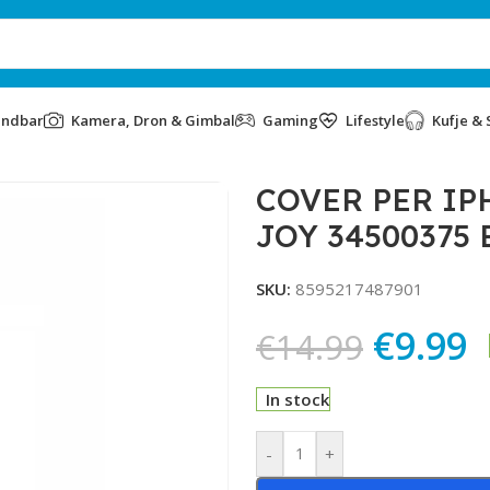
undbar
Kamera, Dron & Gimbal
Gaming
Lifestyle
Kufje & 
JOY 34500375 BLACK
COVER PER IP
JOY 34500375
SKU:
8595217487901
€
9.99
€
14.99
In stock
Alternative:
-
+