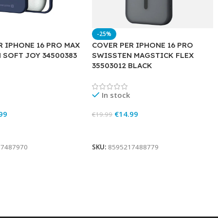
-25%
R IPHONE 16 PRO MAX
COVER PER IPHONE 16 PRO
 SOFT JOY 34500383
SWISSTEN MAGSTICK FLEX
35503012 BLACK
In stock
99
€
14.99
€
19.99
rt
Add To Cart
17487970
SKU:
8595217488779