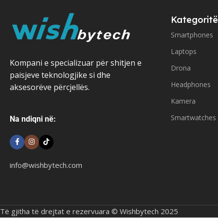
Kategoritë
Smartphones
Laptops
Kompani e specializuar për shitjen e
Drona
paisjeve teknologjike si dhe
Headphones
aksesorëve përcjellës.
Kamera
Smartwatches
Na ndiqni në:
info@wishbytech.com
Të gjitha të drejtat e rezervuara © Wishbytech 2025