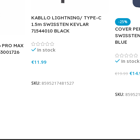
KABLLO LIGHTNING/ TYPE-C
-25%
1.5m SWISSTEN KEVLAR
COVER PE
71544010 BLACK
SWISSTEN
BLUE
6 PRO MAX
In stock
3001726
In stock
€
11.99
Add To Cart
€
14.
€
19.99
SKU:
8595217481527
Add To Ca
SKU:
85952