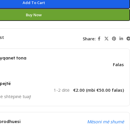
Add To Cart
Buy Now
st
Share:
dyqanet tona
Falas
pejtë
1-2 ditë
€2.00 (mbi €50.00 falas)
në shtëpinë tuaj!
prodhuesi
Mësoni më shumë