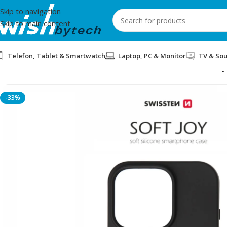
Skip to navigation
Skip to main content
Telefon, Tablet & Smartwatch
Laptop, PC & Monitor
TV & So
Home
/
Swissten
/
COVER PER IPHONE 16 PRO SWISSTEN SOFT 
-33%