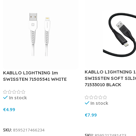
KABLLO LIGHTNING 1
KABLLO LIGHTNING 1m
SWISSTEN SOFT SIL
SWISSTEN 71505541 WHITE
71533010 BLACK
In stock
In stock
€
4.99
€
7.99
Add To Cart
Add To Cart
SKU:
8595217466234
SKU:
8595217481473