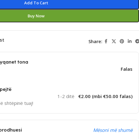
Add To Cart
Buy Now
st
Share:
dyqanet tona
Falas
pejtë
1-2 ditë
€2.00 (mbi €50.00 falas)
në shtëpinë tuaj!
prodhuesi
Mësoni më shumë