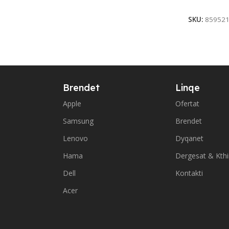
Add To Ca
SKU:
85952
Brendet
Linqe
Apple
Ofertat
Samsung
Brendet
Lenovo
Dyqanet
Hama
Dergesat & Kth
Dell
Kontakti
Acer