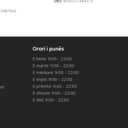
rt
SKU:
8595217484375
17487963
Orari i punës
E hënë: 9:00 - 22:00
E martë: 9:00 - 22:00
E mërkurë: 9:00 - 22:00
E enjte: 9:00 - 22:00
E premte: 9:00 - 22:00
imi
E shtunë: 9:00 - 22:00
E diel: 9:00 - 22:00