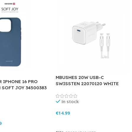
MBUSHES 20W USB-C
R IPHONE 16 PRO
SWISSTEN 22070120 WHITE
 SOFT JOY 34500383
In stock
€
14.99
Add To Cart
9