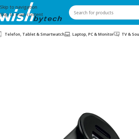
Skip to navigation
Skip to main content
Telefon, Tablet & Smartwatch
Laptop, PC & Monitor
TV & So
Home
/
Swissten
/
MBUSHES PER VETURE 35W TYPE-C SWISSTE