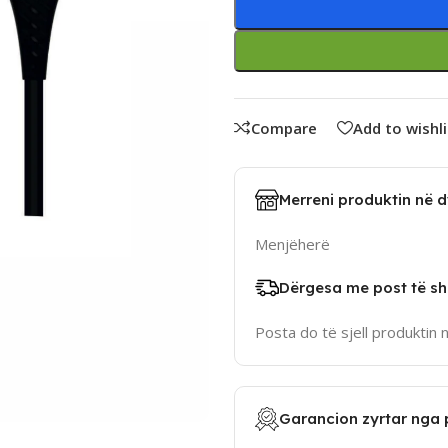
Compare
Add to wishli
Merreni produktin në 
Menjëherë
Dërgesa me post të sh
Posta do të sjell produktin 
Garancion zyrtar nga 