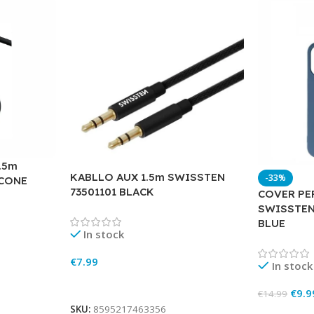
.5m
KABLLO AUX 1.5m SWISSTEN
-33%
ICONE
73501101 BLACK
COVER PE
SWISSTEN
BLUE
In stock
€
7.99
In stock
Add To Cart
€
9.9
€
14.99
SKU:
8595217463356