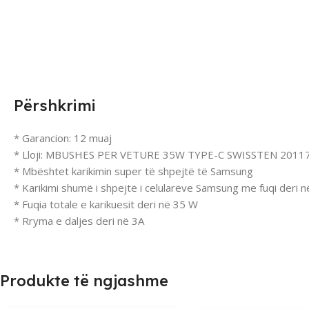
Përshkrimi
* Garancion: 12 muaj
* Lloji: MBUSHES PER VETURE 35W TYPE-C SWISSTEN 2011
* Mbështet karikimin super të shpejtë të Samsung
* Karikimi shumë i shpejtë i celularëve Samsung me fuqi deri 
* Fuqia totale e karikuesit deri në 35 W
* Rryma e daljes deri në 3A
Produkte të ngjashme