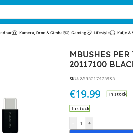
undbar
Kamera, Dron & Gimbal
Gaming
Lifestyle
Kufje & 
N 20117100 BLACK
MBUSHES PER 
20117100 BLAC
SKU:
8595217475335
€
19.99
In stock
In stock
Alternative:
-
+