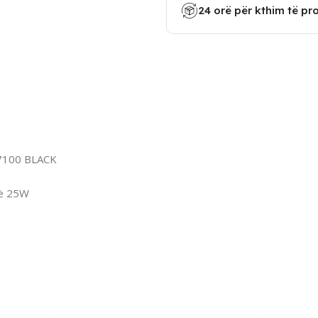
24 orë për kthim të pr
7100 BLACK
në 25W