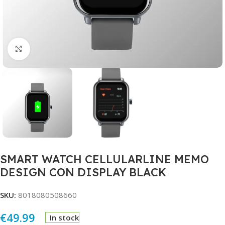
Click to enlarge
SMART WATCH CELLULARLINE MEMO
DESIGN CON DISPLAY BLACK
SKU:
8018080508660
€
49.99
In stock