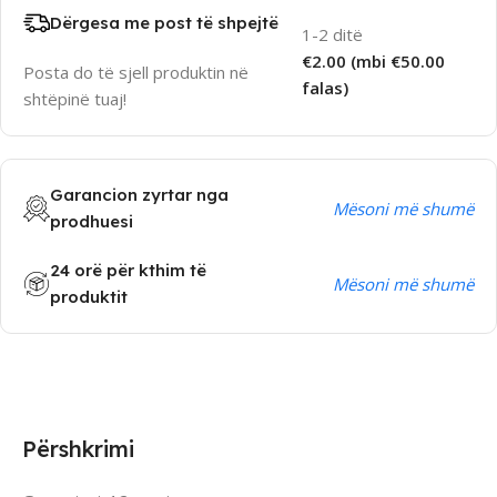
Dërgesa me post të shpejtë
1-2 ditë
€2.00 (mbi €50.00
Posta do të sjell produktin në
falas)
shtëpinë tuaj!
Garancion zyrtar nga
Mësoni më shumë
prodhuesi
24 orë për kthim të
Mësoni më shumë
produktit
Përshkrimi