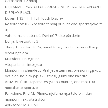
Garancioni: 12 muaj
Lloji: SMART WATCH CELLULARLINE MEMO DESIGN CON
DISPLAY BLACK
Ekrani: 1.83″ TFT Full Touch Display
Rezistenca: IP65 rezistent ndaj pluhurit dhe spërkatjeve të
ujit
Autonomia e baterisë: Deri në 7 ditë përdorim
Lidhja: Bluetooth 5.3
Thirrjet Bluetooth: Po, mund të kryeni dhe pranoni thirrje
direkt nga ora
Mikrofoni: I integruar
Altoparlanti: I integruar
Monitorimi i shëndetit: Rrahjet e zemrës, presioni i gjakut,
oksigjeni në gjak (SpO2), stresi, gjumi dhe kaloritë
Aktiviteti fizik: Hapamatës (Step Counter) dhe mbi 100
modalitete sportive
Funksione: Find My Phone, njoftime nga telefoni, alarm,
monitorim aktiviteti ditor
Aplikacioni: MD TIME