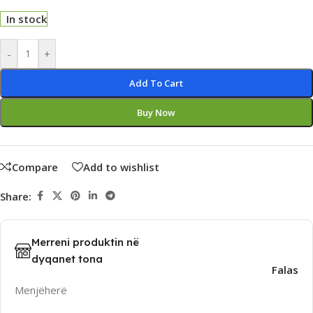
In stock
Alternative:
-
+
Add To Cart
Buy Now
Compare
Add to wishlist
Share:
Merreni produktin në
dyqanet tona
Falas
Menjëherë