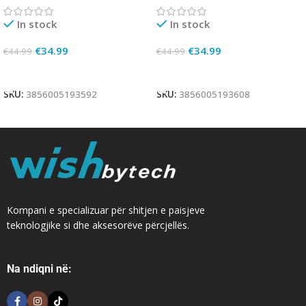
In stock
In stock
€
34.99
€
34.99
€
44.99
€
44.99
Add To Cart
Add To Cart
SKU:
3856005193592
SKU:
3856005193608
Kompani e specializuar për shitjen e paisjeve
teknologjike si dhe aksesorëve përcjellës.
Na ndiqni në: