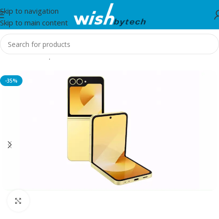
Skip to navigation
Skip to main content
Home
/
Smartphones
-35%
Click to enlarge