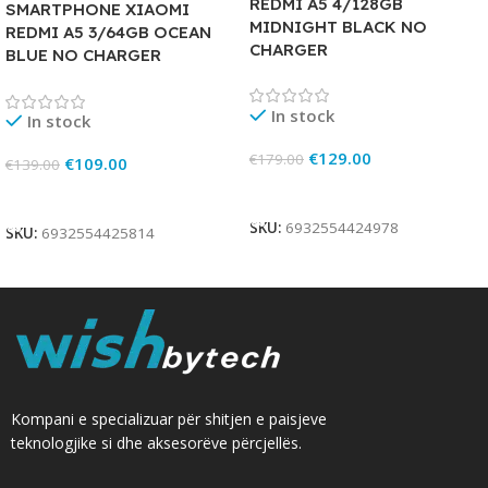
REDMI A5 4/128GB
SMARTPHONE XIAOMI
MIDNIGHT BLACK NO
REDMI A5 3/64GB OCEAN
CHARGER
BLUE NO CHARGER
In stock
In stock
€
129.00
€
179.00
€
109.00
€
139.00
Add To Cart
Add To Cart
SKU:
6932554424978
SKU:
6932554425814
Kompani e specializuar për shitjen e paisjeve
teknologjike si dhe aksesorëve përcjellës.