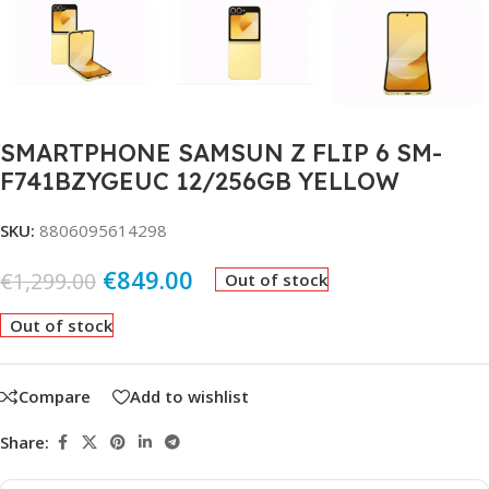
SMARTPHONE SAMSUN Z FLIP 6 SM-
F741BZYGEUC 12/256GB YELLOW
SKU:
8806095614298
€
849.00
€
1,299.00
Out of stock
Out of stock
Compare
Add to wishlist
Share: