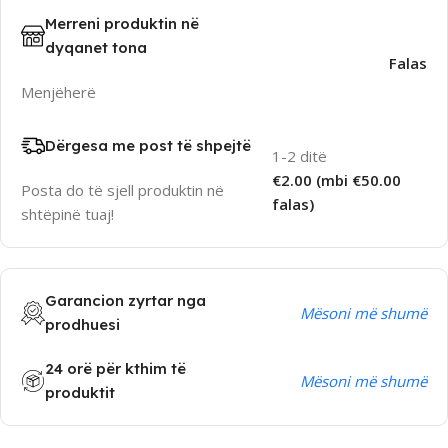
Merreni produktin në
dyqanet tona
Falas
Menjëherë
Dërgesa me post të shpejtë
1-2 ditë
€2.00 (mbi €50.00
Posta do të sjell produktin në
falas)
shtëpinë tuaj!
Garancion zyrtar nga
Mësoni më shumë
prodhuesi
24 orë për kthim të
Mësoni më shumë
produktit