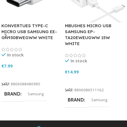
KONVERTUES TYPE-C
MBUSHES MICRO USB
MICRO USB SAMSUNG EE-
SAMSUNG EP-
GN930BWEGWW WHITE
TA20EWEUGWW 15W
WHITE
In stock
In stock
€
7.99
€
14.99
Add To Cart
Add To Cart
SKU:
8806088480985
SKU:
8806086511162
BRAND
Samsung
BRAND
Samsung