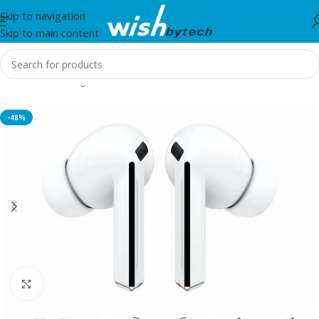
Skip to navigation
Skip to main content
Home
/
Samsung
-48%
Click to enlarge