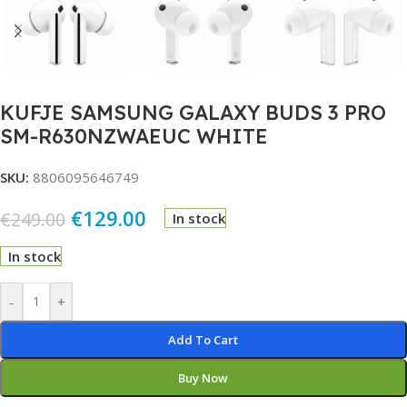
KUFJE SAMSUNG GALAXY BUDS 3 PRO
SM-R630NZWAEUC WHITE
SKU:
8806095646749
€
129.00
€
249.00
In stock
In stock
Alternative:
-
+
Add To Cart
Buy Now