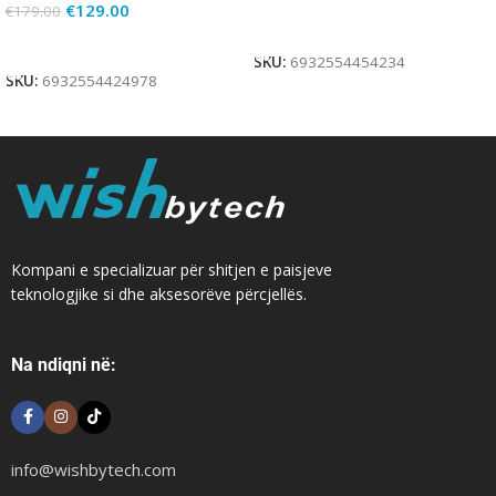
€
129.00
€
179.00
Add To Cart
Add To Cart
SKU:
6932554454234
SKU:
6932554424978
Kompani e specializuar për shitjen e paisjeve
teknologjike si dhe aksesorëve përcjellës.
Na ndiqni në:
info@wishbytech.com