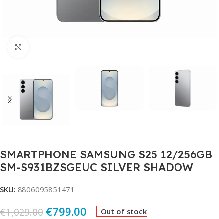
Click to enlarge
SMARTPHONE SAMSUNG S25 12/256GB
SM-S931BZSGEUC SILVER SHADOW
SKU:
8806095851471
€
799.00
€
1,029.00
Out of stock