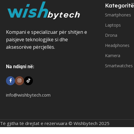
Kategoritë
Smartphones
Laptops
Kompani e specializuar për shitjen e
Drona
paisjeve teknologjike si dhe
Headphones
aksesorëve përcjellës.
Kamera
Smartwatches
Na ndiqni në:
info@wishbytech.com
Të gjitha të drejtat e rezervuara © Wishbytech 2025