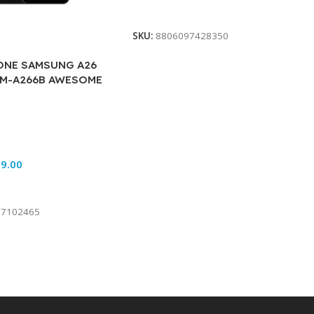
Add To Cart
SKU:
8806097428350
NE SAMSUNG A26
SM-A266B AWESOME
9.00
rt
97102465