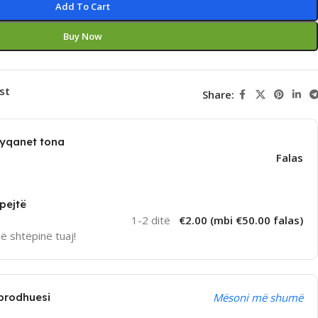
Add To Cart
Buy Now
st
Share:
dyqanet tona
Falas
pejtë
1-2 ditë
€2.00 (mbi €50.00 falas)
në shtëpinë tuaj!
prodhuesi
Mësoni më shumë