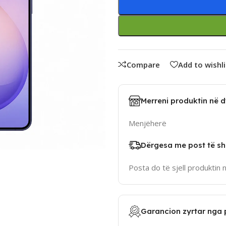
Compare
Add to wishli
Merreni produktin në 
Menjëherë
Dërgesa me post të sh
Posta do të sjell produktin 
Garancion zyrtar nga 