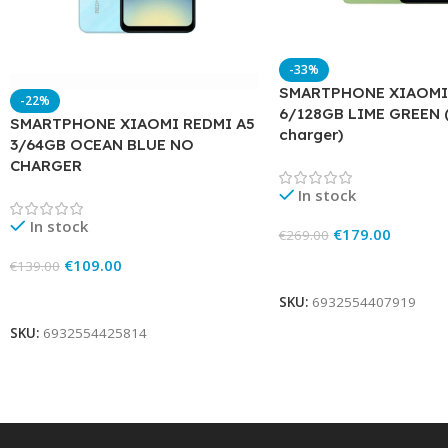
-33%
SMARTPHONE XIAOMI
-22%
6/128GB LIME GREEN (
SMARTPHONE XIAOMI REDMI A5
charger)
3/64GB OCEAN BLUE NO
CHARGER
In stock
In stock
€
179.00
€
269.00
€
109.00
Add To Cart
€
139.00
Add To Cart
SKU:
6932554407919
SKU:
6932554425814