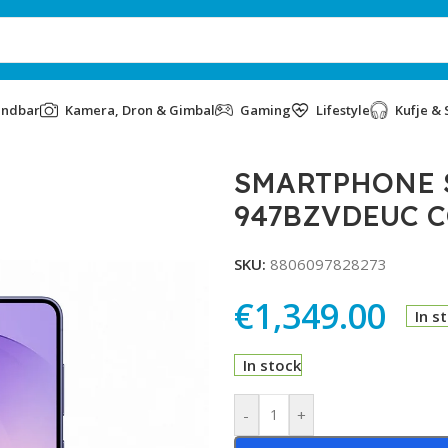
undbar
Kamera, Dron & Gimbal
Gaming
Lifestyle
Kufje & 
 SM-947BZVDEUC COBALT VIOLET
SMARTPHONE S
947BZVDEUC C
SKU:
8806097828273
€
1,349.00
In s
In stock
Alternative:
-
+