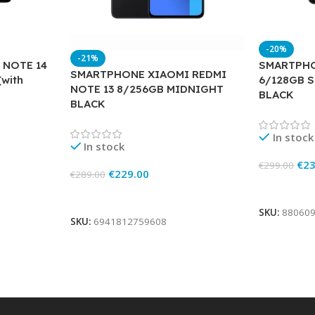
-20%
-21%
 NOTE 14
SMARTPHO
SMARTPHONE XIAOMI REDMI
with
6/128GB 
NOTE 13 8/256GB MIDNIGHT
BLACK
BLACK
In stock
In stock
€
23
€
299.00
€
229.00
€
289.00
Add To Ca
Add To Cart
SKU:
88060
SKU:
6941812759608