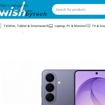
Skip to navigation
Skip to main content
Telefon, Tablet & Smartwatch
Laptop, PC & Monitor
TV & So
Home
/
Smartphones
/
SMARTPHONE SAMSUNG S26+ 12/256GB