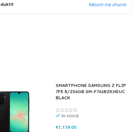
oduktit
Mësoni më shumë
SMARTPHONE SAMSUNG Z FLIP
7FE 8/256GB SM-F761BZKHEUC
BLACK
In stock
€
1,139.00