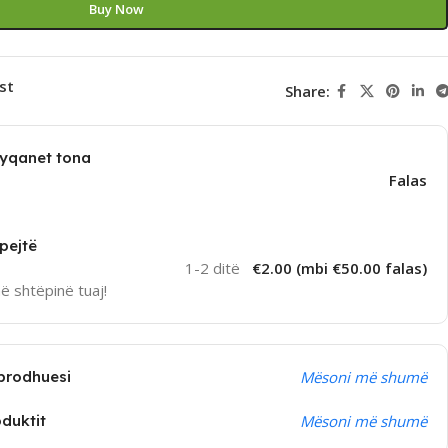
Buy Now
st
Share:
dyqanet tona
Falas
pejtë
1-2 ditë
€2.00 (mbi €50.00 falas)
në shtëpinë tuaj!
prodhuesi
Mësoni më shumë
oduktit
Mësoni më shumë