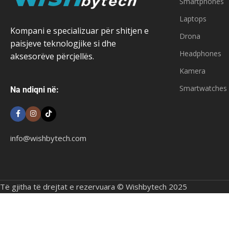
Smartphones
Laptops
Kompani e specializuar për shitjen e
Drona
paisjeve teknologjike si dhe
Headphones
aksesorëve përcjellës.
Kamera
Smartwatches
Na ndiqni në:
info@wishbytech.com
Të gjitha të drejtat e rezervuara © Wishbytech 2025