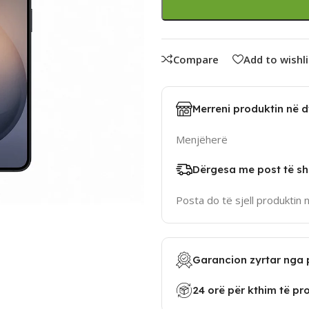
Compare
Add to wishli
Merreni produktin në 
Menjëherë
Dërgesa me post të sh
Posta do të sjell produktin 
Garancion zyrtar nga 
24 orë për kthim të pr