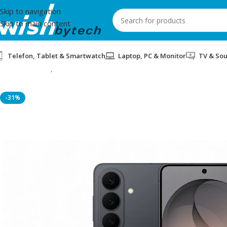
Skip to navigation
Skip to main content
Telefon, Tablet & Smartwatch
Laptop, PC & Monitor
TV & So
Home
/
Smartphones
/
SMARTPHONE SAMSUNG S26 12/512GB 
-31%