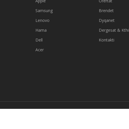
Apple
Ofertat
Samsung
Brendet
Lenovo
Dyqanet
Hama
Dergesat & Kth
Dell
Kontakti
Acer