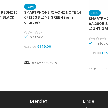
-33%
REDMI 15
SMARTPHONE XIAOMI NOTE 14
-38%
T BLACK
6/128GB LIME GREEN (with
SMARTPHO
charger)
6/128GB 
LIGHT GR
In stock
In stock
€
179.00
€
269.00
€
19
€
319.00
Add To Cart
Add To Ca
SKU:
6932554407919
SKU:
88060
Brendet
Linqe