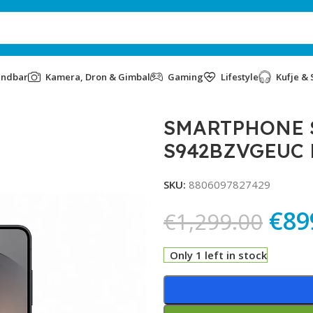
undbar
Kamera, Dron & Gimbal
Gaming
Lifestyle
Kufje & 
SM-S942BZVGEUC BLACK
SMARTPHONE S
S942BZVGEUC
SKU:
8806097827429
€
89
€
1,299.00
Only 1 left in stock
Alternative: