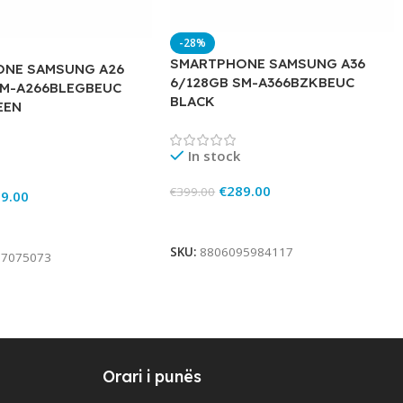
-28%
SMARTPHONE SAMSUNG A36
NE SAMSUNG A26
6/128GB SM-A366BZKBEUC
SM-A266BLEGBEUC
BLACK
EEN
In stock
€
289.00
€
399.00
9.00
Add To Cart
rt
SKU:
8806095984117
97075073
Orari i punës