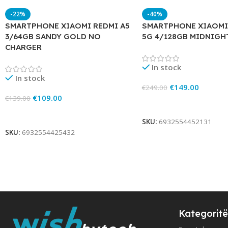
-22%
-40%
SMARTPHONE XIAOMI REDMI A5
SMARTPHONE XIAOMI 
3/64GB SANDY GOLD NO
5G 4/128GB MIDNIGH
CHARGER
In stock
In stock
€
149.00
€
249.00
€
109.00
€
139.00
Add To Cart
Add To Cart
SKU:
6932554452131
SKU:
6932554425432
Kategoritë