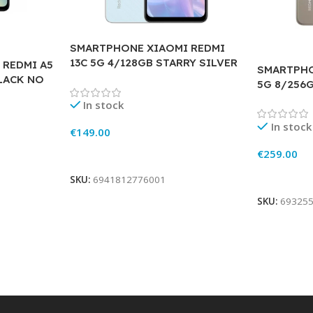
SMARTPHONE XIAOMI REDMI
13C 5G 4/128GB STARRY SILVER
 REDMI A5
SMARTPHO
LACK NO
5G 8/256
In stock
In stock
€
149.00
€
259.00
Add To Cart
Add To Ca
SKU:
6941812776001
SKU:
69325