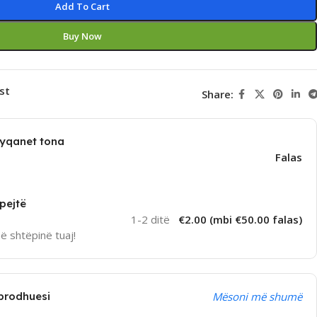
Add To Cart
Buy Now
st
Share:
dyqanet tona
Falas
pejtë
1-2 ditë
€2.00 (mbi €50.00 falas)
në shtëpinë tuaj!
prodhuesi
Mësoni më shumë