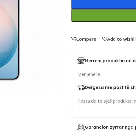
Compare
Add to wishli
Merreni produktin në 
Menjëherë
Dërgesa me post të sh
Posta do të sjell produktin 
Garancion zyrtar nga 