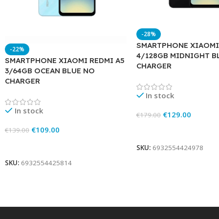
-28%
SMARTPHONE XIAOMI
-22%
4/128GB MIDNIGHT B
SMARTPHONE XIAOMI REDMI A5
CHARGER
3/64GB OCEAN BLUE NO
CHARGER
In stock
In stock
€
129.00
€
179.00
€
109.00
Add To Cart
€
139.00
Add To Cart
SKU:
6932554424978
SKU:
6932554425814