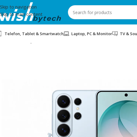
Skip to navigation
Skip to main content
Telefon, Tablet & Smartwatch
Laptop, PC & Monitor
TV & So
Home
/
Smartphones
/
SMARTPHONE SAMSUNG S26 ULTRA 12/