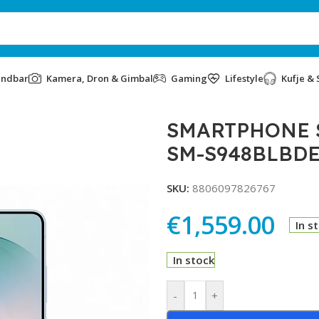
undbar
Kamera, Dron & Gimbal
Gaming
Lifestyle
Kufje & 
256GB SM-S948BLBDEUC SKY BLUE
SMARTPHONE S
SM-S948BLBDE
SKU:
8806097826767
€
1,559.00
In s
In stock
Alternative:
-
+