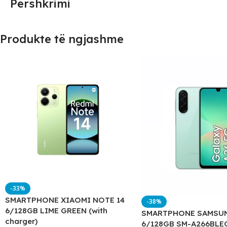
Përshkrimi
Produkte të ngjashme
-33%
SMARTPHONE XIAOMI NOTE 14
-38%
6/128GB LIME GREEN (with
SMARTPHONE SAMSUN
charger)
6/128GB SM-A266BLE