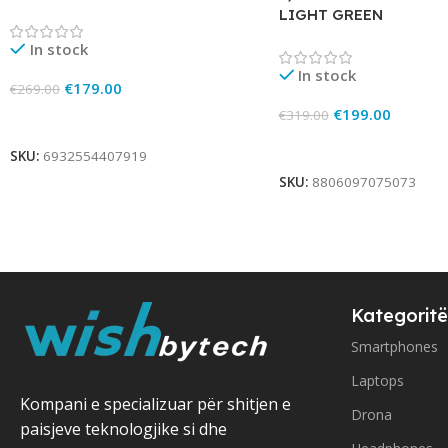
LIGHT GREEN
In stock
In stock
€
179.00
€
269.00
€
199.00
€
319.00
Add To Cart
Add To Cart
SKU:
6932554407919
SKU:
8806097075073
Kategoritë
Smartphones
Laptops
Kompani e specializuar për shitjen e
Drona
paisjeve teknologjike si dhe