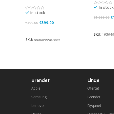
In stock
In stock
€
€
1,399.00
€
399.00
€
499.00
Add To Ca
Add To Cart
SKU:
19594
SKU:
8806095982885
Brendet
Linqe
Apple
Ofertat
Samsung
Brendet
Lenovo
Dyqanet