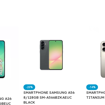
-20%
-14%
SMARTPHONE SAMSUNG A56
SMARTPHO
8/128GB SM-A566BZKAEUC
TITANIUM
G A26
BLACK
GBEUC