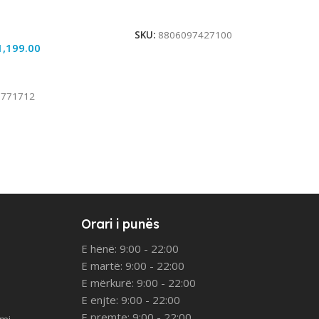
Add To Cart
SKU:
8806097427100
1,199.00
rt
9771712
Orari i punës
E hënë: 9:00 - 22:00
E martë: 9:00 - 22:00
E mërkurë: 9:00 - 22:00
E enjte: 9:00 - 22:00
E premte: 9:00 - 22:00