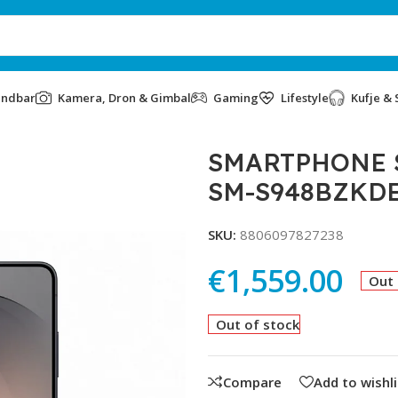
undbar
Kamera, Dron & Gimbal
Gaming
Lifestyle
Kufje & 
256GB SM-S948BZKDEUC BLACK
SMARTPHONE S
SM-S948BZKD
SKU:
8806097827238
€
1,559.00
Out 
Out of stock
Compare
Add to wishli