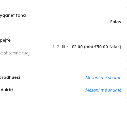
dyqanet tona
Falas
pejtë
1-2 ditë
€2.00 (mbi €50.00 falas)
në shtëpinë tuaj!
prodhuesi
Mësoni më shumë
oduktit
Mësoni më shumë