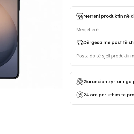
Merreni produktin në 
Menjëherë
Dërgesa me post të sh
Posta do të sjell produktin 
Garancion zyrtar nga 
24 orë për kthim të pr